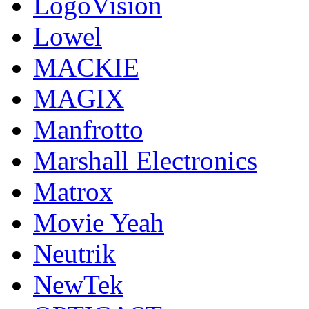
LogoVision
Lowel
MACKIE
MAGIX
Manfrotto
Marshall Electronics
Matrox
Movie Yeah
Neutrik
NewTek