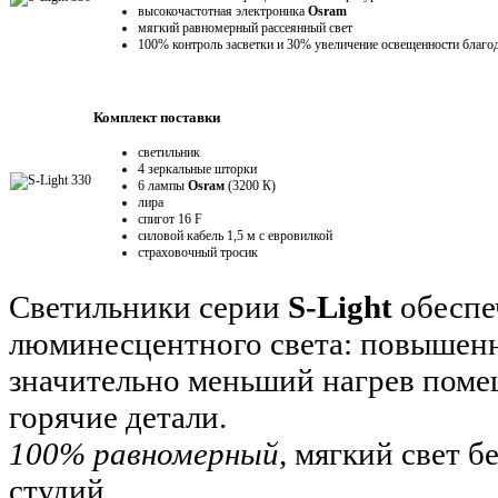
высокочастотная электроника
Osram
мягкий равномерный рассеянный свет
100% контроль засветки и 30% увеличение освещенности благ
Комплект поставки
светильник
4 зеркальные шторки
6 лампы
Osraм
(3200 К)
лира
спигот 16 F
силовой кабель 1,5 м с евровилкой
страховочный тросик
Светильники серии
S-Light
обеспе
люминесцентного света: повышенну
значительно меньший нагрев поме
горячие детали.
100% равномерный
, мягкий свет 
студий.