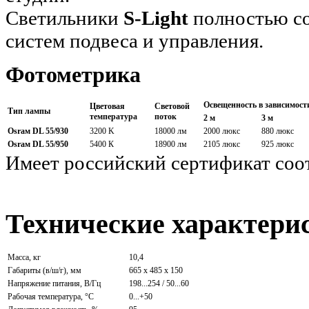
Светильники
S-Light
полностью с
систем подвеса и управления.
Фотометрика
Освещенность в зависимост
Цветовая
Световой
Тип лампы
температура
поток
2 м
3 м
Osraм DL 55/930
3200 K
18000 лм
2000 люкс
880 люкс
Osraм DL 55/950
5400 К
18900 лм
2105 люкс
925 люкс
Имеет российский сертификат соот
Технические характери
Масса, кг
10,4
Габариты (в/ш/г), мм
665 x 485 x 150
Напряжение питания, В/Гц
198...254 / 50...60
Рабочая температура, °С
0...+50