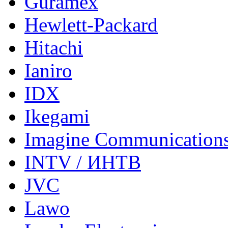
Guramex
Hewlett-Packard
Hitachi
Ianiro
IDX
Ikegami
Imagine Communication
INTV / ИНТВ
JVC
Lawo