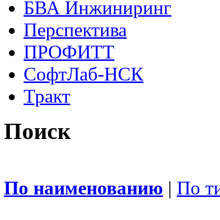
БВА Инжиниринг
Перспектива
ПРОФИТТ
СофтЛаб-НСК
Тракт
Поиск
По наименованию
|
По т