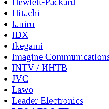
Hewlett-Packard
Hitachi
Ianiro
IDX
Ikegami
Imagine Communication
INTV / ИНТВ
JVC
Lawo
Leader Electronics