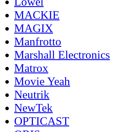
Lowel
MACKIE
MAGIX
Manfrotto
Marshall Electronics
Matrox
Movie Yeah
Neutrik
NewTek
OPTICAST