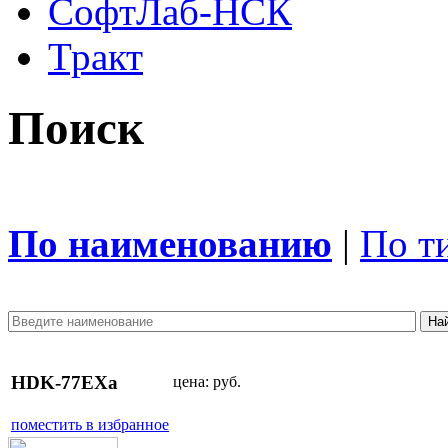
СофтЛаб-НСК
Тракт
Поиск
По наименованию
|
По т
HDK-77EXa
цена:
руб.
поместить в избранное