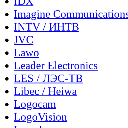
IDX
Imagine Communication
INTV / ИНТВ
JVC
Lawo
Leader Electronics
LES / ЛЭС-ТВ
Libec / Heiwa
Logocam
LogoVision