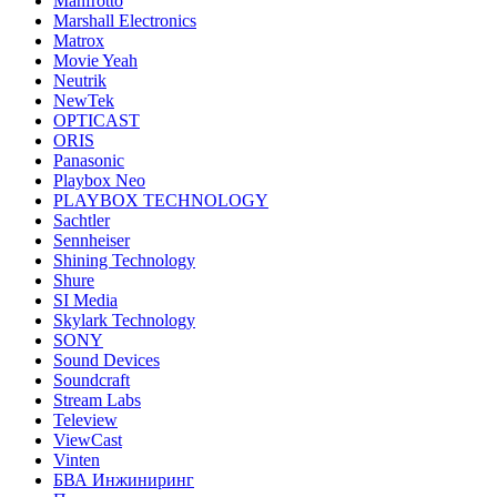
Manfrotto
Marshall Electronics
Matrox
Movie Yeah
Neutrik
NewTek
OPTICAST
ORIS
Panasonic
Playbox Neo
PLAYBOX TECHNOLOGY
Sachtler
Sennheiser
Shining Technology
Shure
SI Media
Skylark Technology
SONY
Sound Devices
Soundcraft
Stream Labs
Teleview
ViewCast
Vinten
БВА Инжиниринг