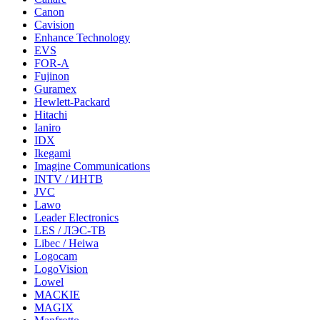
Canon
Cavision
Enhance Technology
EVS
FOR-A
Fujinon
Guramex
Hewlett-Packard
Hitachi
Ianiro
IDX
Ikegami
Imagine Communications
INTV / ИНТВ
JVC
Lawo
Leader Electronics
LES / ЛЭС-ТВ
Libec / Heiwa
Logocam
LogoVision
Lowel
MACKIE
MAGIX