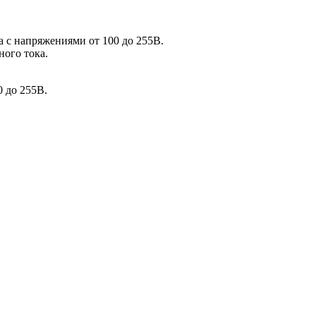
 с напряжениями от 100 до 255В.
ного тока.
0 до 255В.