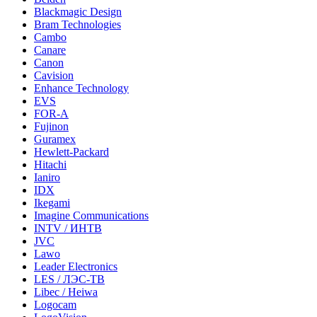
Blackmagic Design
Bram Technologies
Cambo
Canare
Canon
Cavision
Enhance Technology
EVS
FOR-A
Fujinon
Guramex
Hewlett-Packard
Hitachi
Ianiro
IDX
Ikegami
Imagine Communications
INTV / ИНТВ
JVC
Lawo
Leader Electronics
LES / ЛЭС-ТВ
Libec / Heiwa
Logocam