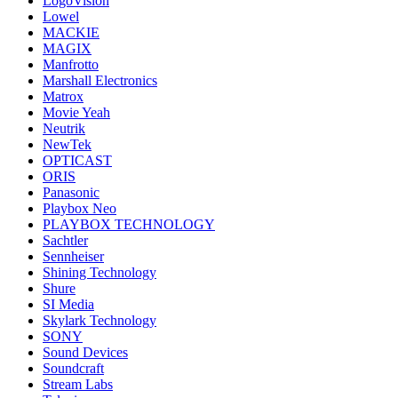
LogoVision
Lowel
MACKIE
MAGIX
Manfrotto
Marshall Electronics
Matrox
Movie Yeah
Neutrik
NewTek
OPTICAST
ORIS
Panasonic
Playbox Neo
PLAYBOX TECHNOLOGY
Sachtler
Sennheiser
Shining Technology
Shure
SI Media
Skylark Technology
SONY
Sound Devices
Soundcraft
Stream Labs