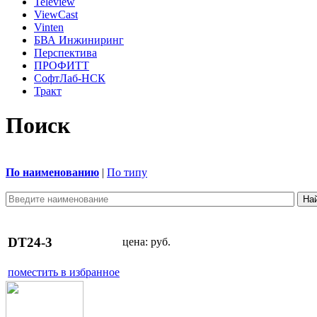
Teleview
ViewCast
Vinten
БВА Инжиниринг
Перспектива
ПРОФИТТ
СофтЛаб-НСК
Тракт
Поиск
По наименованию
|
По типу
DT24-3
цена:
руб.
поместить в избранное