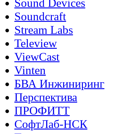
Sound Devices
Soundcraft
Stream Labs
Teleview
ViewCast
Vinten
БВА Инжиниринг
Перспектива
ПРОФИТТ
СофтЛаб-НСК