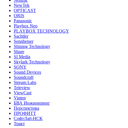
Neutrik
NewTek
OPTICAST
ORIS
Panasonic
Playbox Neo
PLAYBOX TECHNOLOGY
Sachtler
Sennheiser
Shining Technology
Shure
SI Media
Skylark Technology
SONY
Sound Devices
Soundcraft
Stream Labs
Teleview
ViewCast
Vinten
БВА Инжиниринг
Перспектива
ПРОФИТТ
СофтЛаб-НСК
Тракт