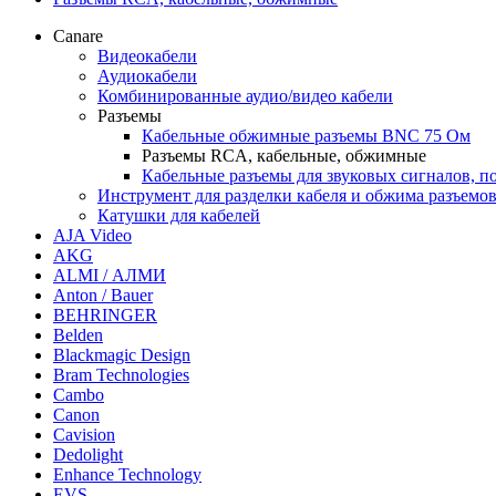
Canare
Видеокабели
Аудиокабели
Комбинированные аудио/видео кабели
Разъемы
Кабельные обжимные разъемы BNC 75 Ом
Разъемы RCA, кабельные, обжимные
Кабельные разъемы для звуковых сигналов, п
Инструмент для разделки кабеля и обжима разъемо
Катушки для кабелей
AJA Video
AKG
ALMI / АЛМИ
Anton / Bauer
BEHRINGER
Belden
Blackmagic Design
Bram Technologies
Cambo
Canon
Cavision
Dedolight
Enhance Technology
EVS