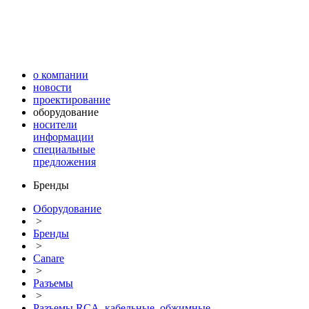
о компании
новости
проектирование
оборудование
носители
информации
специальные
предложения
Бренды
Оборудование
>
Бренды
>
Canare
>
Разъемы
>
Разъемы RCA, кабельные, обжимные