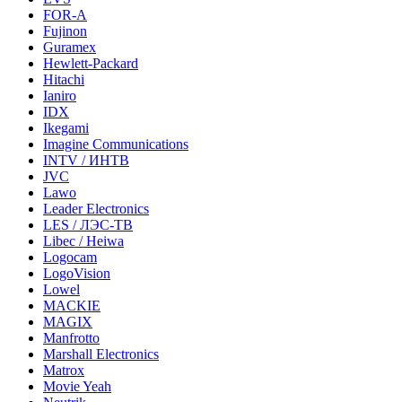
FOR-A
Fujinon
Guramex
Hewlett-Packard
Hitachi
Ianiro
IDX
Ikegami
Imagine Communications
INTV / ИНТВ
JVC
Lawo
Leader Electronics
LES / ЛЭС-ТВ
Libec / Heiwa
Logocam
LogoVision
Lowel
MACKIE
MAGIX
Manfrotto
Marshall Electronics
Matrox
Movie Yeah