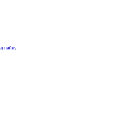
од пайку
в