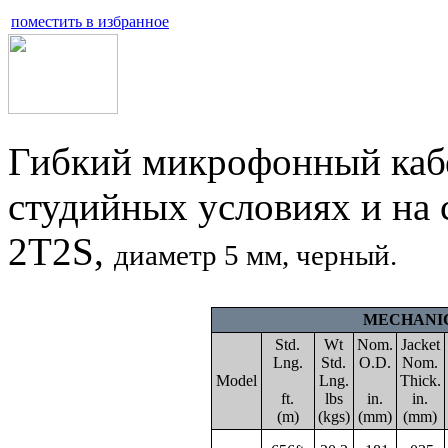
поместить в избранное
Гибкий микрофонный кабе
студийных условиях и на 
2T2S,
диаметр 5 мм, черный.
MECHANIC
Std.
Wt
Nom.
Jacket
Lng.
Std.
O.D.
Nom.
Model
Lng.
Thick.
ft.
lbs
in.
in.
(m)
(kgs)
(mm)
(mm)