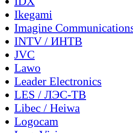
IDX
Ikegami
Imagine Communication
INTV / ИНТВ
JVC
Lawo
Leader Electronics
LES / ЛЭС-ТВ
Libec / Heiwa
Logocam