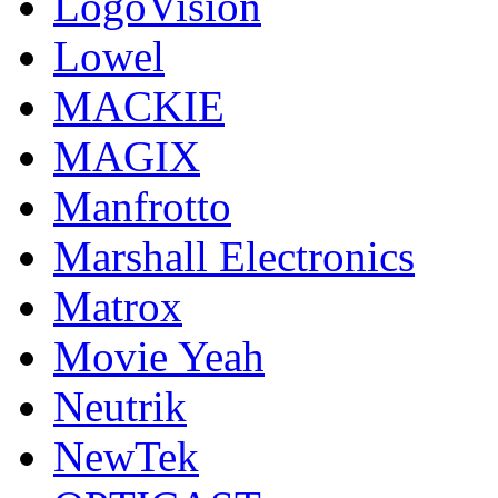
LogoVision
Lowel
MACKIE
MAGIX
Manfrotto
Marshall Electronics
Matrox
Movie Yeah
Neutrik
NewTek