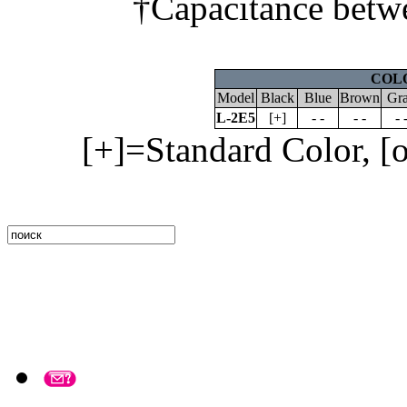
†Capacitance betwe
COL
Model
Black
Blue
Brown
Gr
L-2E5
[+]
- -
- -
- 
[+]=Standard Color, [o