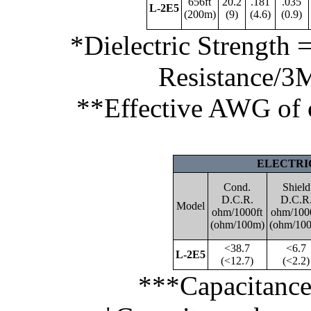
656ft
20.2
.181
.035
L-2E5
(200m)
(9)
(4.6)
(0.9)
*Dielectric Strength
Resistance/3
**Effective AWG of 
ELECTRI
Cond.
Shield
D.C.R.
D.C.R
Model
ohm/1000ft
ohm/100
(ohm/100m)
(ohm/10
<38.7
<6.7
L-2E5
(<12.7)
(<2.2)
***Capacitance