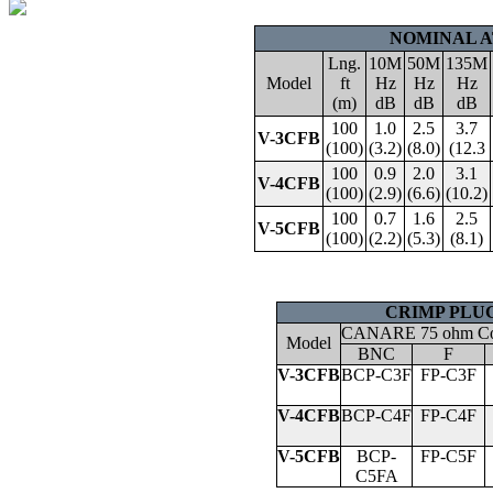
NOMINAL A
Lng.
10M
50M
135M
Model
ft
Hz
Hz
Hz
(m)
dB
dB
dB
100
1.0
2.5
3.7
V-3CFB
(100)
(3.2)
(8.0)
(12.3
100
0.9
2.0
3.1
V-4CFB
(100)
(2.9)
(6.6)
(10.2)
100
0.7
1.6
2.5
V-5CFB
(100)
(2.2)
(5.3)
(8.1)
CRIMP PLU
CANARE 75 ohm Co
Model
BNC
F
V-3CFB
BCP-C3F
FP-C3F
V-4CFB
BCP-C4F
FP-C4F
V-5CFB
BCP-
FP-C5F
C5FA