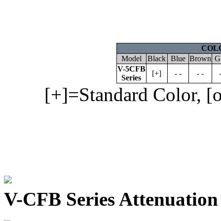
COL
Model
Black
Blue
Brown
G
V-5CFB
[+]
- -
- -
Series
[+]=Standard Color, [o
V-CFB Series Attenuation