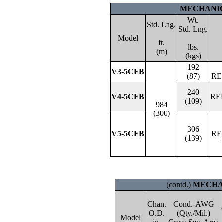
MECHANIC
Wt.
Std. Lng.
Std. Lng.
Model
ft.
lbs.
(m)
(kgs)
192
V3-5CFB
(87)
RE
240
V4-5CFB
RE
(109)
984
(300)
306
V5-5CFB
RE
(139)
(contd.)
MECHAN
Chan.
Cond.-AWG
O.D.
(Qty./Mil.)
Model
in.
Cross Sec. Area