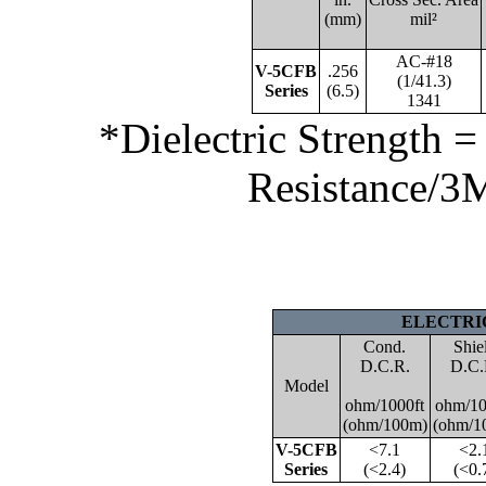
(mm)
mil²
AC-#18
V-5CFB
.256
(1/41.3)
Series
(6.5)
1341
*Dielectric Strength 
Resistance/3
ELECTRI
Cond.
Shie
D.C.R.
D.C.
Model
ohm/1000ft
ohm/10
(ohm/100m)
(ohm/1
V-5CFB
<7.1
<2.
Series
(<2.4)
(<0.