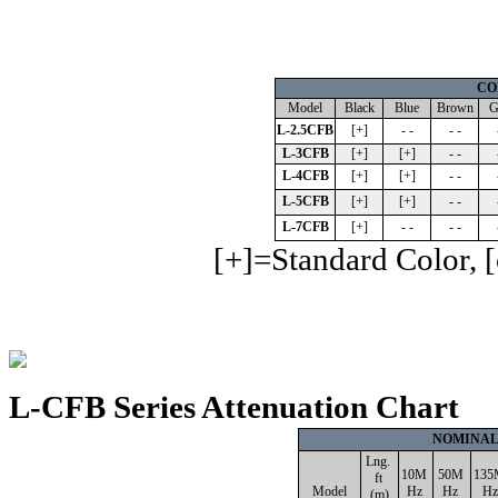
CO
Model
Black
Blue
Brown
G
L-2.5CFB
[+]
- -
- -
L-3CFB
[+]
[+]
- -
L-4CFB
[+]
[+]
- -
L-5CFB
[+]
[+]
- -
L-7CFB
[+]
- -
- -
[+]=Standard Color, [
L-CFB Series Attenuation Chart
NOMINAL
Lng.
10M
50M
13
ft
Model
Hz
Hz
H
(m)