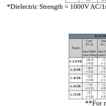
#15
(1.
*Dielectric Strength = 1000V AC/1
ELECT
Cond.
Shi
D.C.R.
D.C
Model
ohm/1000ft
ohm/1
(ohm/100m)
(ohm/
<28.35
<7
L-2.5CFB
(<9.3)
(<2.
<16.8
<4
L-3CFB
(<5.5)
(<1.
<11.0
<3
L-4CFB
(<3.6)
(<1.
<7.0
<2
L-5CFB
(<2.3)
(<0.
<3.1
<1
L-7CFB
(<1.0)
(<0.
**For r