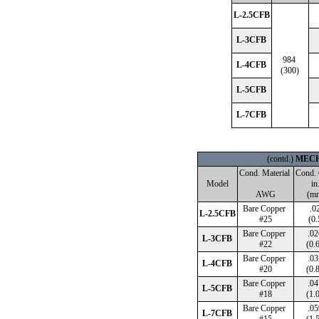
L-2.5CFB
L-3CFB
984
L-4CFB
(300)
L-5CFB
L-7CFB
(contd.)
MECH
Cond. Material
Cond.
Model
in
AWG
(m
Bare Copper
.0
L-2.5CFB
#25
(0.
Bare Copper
.0
L-3CFB
#22
(0.
Bare Copper
.0
L-4CFB
#20
(0.
Bare Copper
.0
L-5CFB
#18
(1.
Bare Copper
.0
L-7CFB