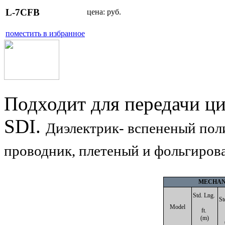
L-7CFB
цена:
руб.
поместить в избранное
Подходит для передачи ц
SDI.
Диэлектрик- вспененый пол
проводник, плетеный и фольгиров
MECHANI
Std. Lng.
St
Model
ft.
(m)