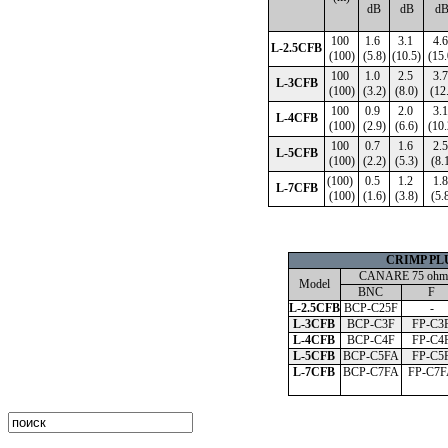
dB
dB
d
100
1.6
3.1
4.
L-2.5CFB
(100)
(5.8)
(10.5)
(15.
100
1.0
2.5
3.
L-3CFB
(100)
(3.2)
(8.0)
(12
100
0.9
2.0
3.
L-4CFB
(100)
(2.9)
(6.6)
(10.
100
0.7
1.6
2.
L-5CFB
(100)
(2.2)
(5.3)
(8.
(100)
0.5
1.2
1.
L-7CFB
(100)
(1.6)
(3.8)
(5.
CRIMP PL
CANARE 75 ohm 
Model
BNC
F
L-2.5CFB
BCP-C25F
-
L-3CFB
BCP-C3F
FP-C3
L-4CFB
BCP-C4F
FP-C4
L-5CFB
BCP-C5FA
FP-C5
L-7CFB
BCP-C7FA
FP-C7