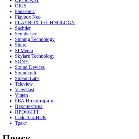
OPTICAST
ORIS
Panasonic
Playbox Neo
PLAYBOX TECHNOLOGY
Sachtler
Sennheiser
Shining Technology
Shure
SI Media
Skylark Technology
SONY
Sound Devices
Soundcraft
Stream Labs
Teleview
ViewCast
Vinten
БВА Инжиниринг
Перспектива
ПРОФИТТ
СофтЛаб-НСК
Тракт
Поиск