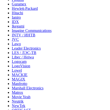
Guramex
Hewlett-Packard
Hitachi
Ianiro
IDX
Ikegami
Imagine Communications
INTV / ИНТВ
JVC
Lawo
Leader Electronics
LES / ЛЭС-ТВ
Libec / Heiwa
Logocam
LogoVision
Lowel
MACKIE
MAGIX
Manfrotto
Marshall Electronics
Matrox
Movie Yeah
Neutrik
NewTek