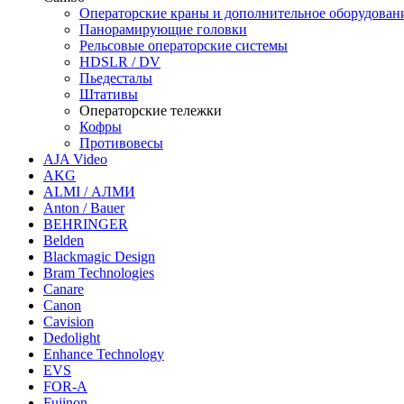
Операторские краны и дополнительное оборудован
Панорамирующие головки
Рельсовые операторские системы
HDSLR / DV
Пьедесталы
Штативы
Операторские тележки
Кофры
Противовесы
AJA Video
AKG
ALMI / АЛМИ
Anton / Bauer
BEHRINGER
Belden
Blackmagic Design
Bram Technologies
Canare
Canon
Cavision
Dedolight
Enhance Technology
EVS
FOR-A
Fujinon