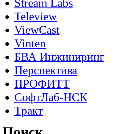
Stream Labs
Teleview
ViewCast
Vinten
БВА Инжиниринг
Перспектива
ПРОФИТТ
СофтЛаб-НСК
Тракт
Поиск