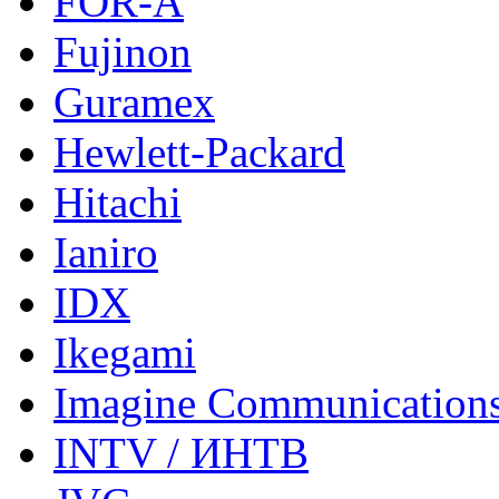
FOR-A
Fujinon
Guramex
Hewlett-Packard
Hitachi
Ianiro
IDX
Ikegami
Imagine Communication
INTV / ИНТВ