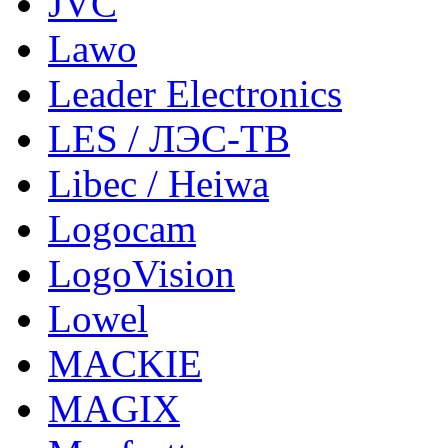
JVC
Lawo
Leader Electronics
LES / ЛЭС-ТВ
Libec / Heiwa
Logocam
LogoVision
Lowel
MACKIE
MAGIX