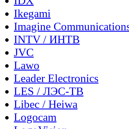
IDX
Ikegami
Imagine Communication
INTV / ИНТВ
JVC
Lawo
Leader Electronics
LES / ЛЭС-ТВ
Libec / Heiwa
Logocam