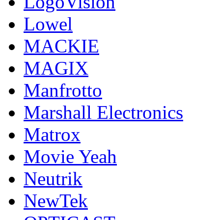
LogoVision
Lowel
MACKIE
MAGIX
Manfrotto
Marshall Electronics
Matrox
Movie Yeah
Neutrik
NewTek