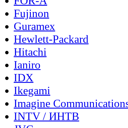
FOR-A
Fujinon
Guramex
Hewlett-Packard
Hitachi
Ianiro
IDX
Ikegami
Imagine Communication
INTV / ИНТВ