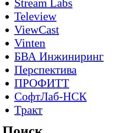
Stream Labs
Teleview
ViewCast
Vinten
БВА Инжиниринг
Перспектива
ПРОФИТТ
СофтЛаб-НСК
Тракт
Поиск