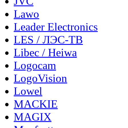
JVC
Lawo
Leader Electronics
LES / ЛЭС-ТВ
Libec / Heiwa
Logocam
LogoVision
Lowel
MACKIE
MAGIX