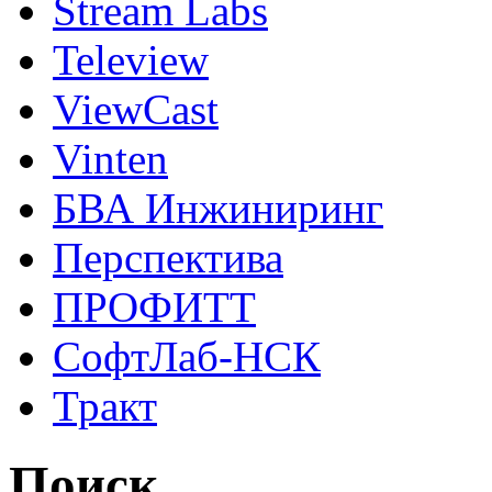
Stream Labs
Teleview
ViewCast
Vinten
БВА Инжиниринг
Перспектива
ПРОФИТТ
СофтЛаб-НСК
Тракт
Поиск