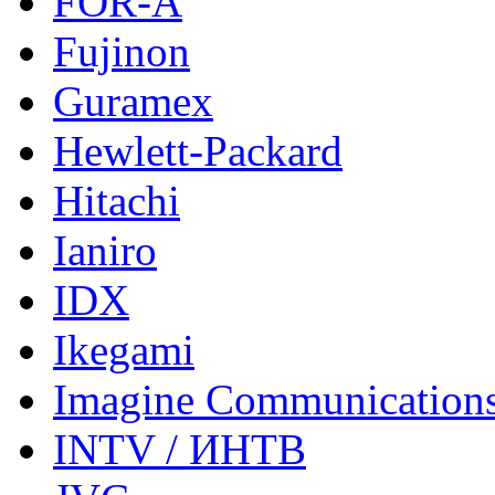
FOR-A
Fujinon
Guramex
Hewlett-Packard
Hitachi
Ianiro
IDX
Ikegami
Imagine Communication
INTV / ИНТВ