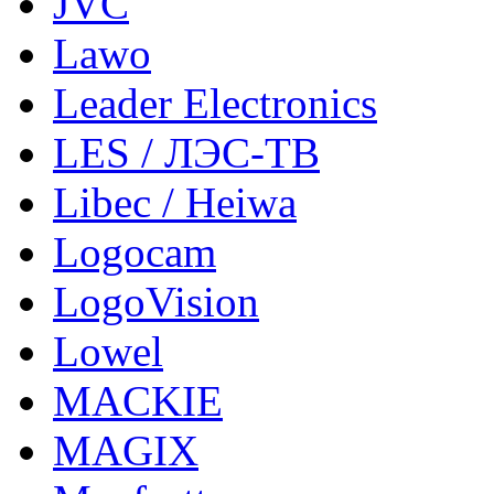
JVC
Lawo
Leader Electronics
LES / ЛЭС-ТВ
Libec / Heiwa
Logocam
LogoVision
Lowel
MACKIE
MAGIX