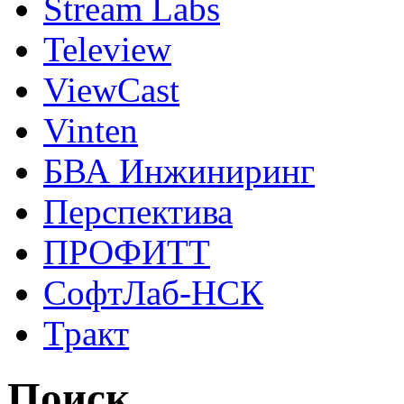
Stream Labs
Teleview
ViewCast
Vinten
БВА Инжиниринг
Перспектива
ПРОФИТТ
СофтЛаб-НСК
Тракт
Поиск