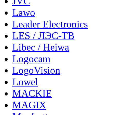
JVC
Lawo
Leader Electronics
LES / ЛЭС-ТВ
Libec / Heiwa
Logocam
LogoVision
Lowel
MACKIE
MAGIX