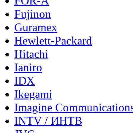
FOR-A
Fujinon
Guramex
Hewlett-Packard
Hitachi
Ianiro
IDX
Ikegami
Imagine Communication
INTV / ИНТВ