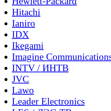
Hewlett-Packard
Hitachi
Ianiro
IDX
Ikegami
Imagine Communication
INTV / ИНТВ
JVC
Lawo
Leader Electronics