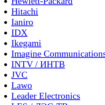
Hewlett-Packard
Hitachi
Ianiro
IDX
Ikegami
Imagine Communication
INTV / ИНТВ
JVC
Lawo
Leader Electronics