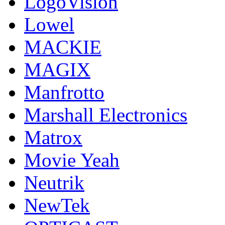
LogoVision
Lowel
MACKIE
MAGIX
Manfrotto
Marshall Electronics
Matrox
Movie Yeah
Neutrik
NewTek