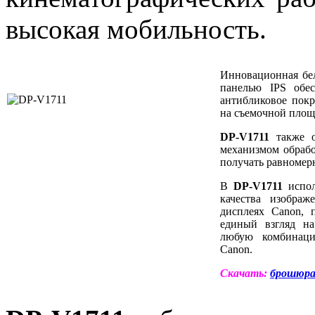
высокая мобильность.
Инновационная бе
панелью IPS обес
антибликовое пок
на съемочной площ
DP-V1711
также о
механизмом обрабо
получать равномер
В
DP-V1711
испол
качества изобра
дисплеях Canon, 
единый взгляд на
любую комбинаци
Canon.
Скачать:
брошюр