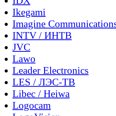
IDX
Ikegami
Imagine Communication
INTV / ИНТВ
JVC
Lawo
Leader Electronics
LES / ЛЭС-ТВ
Libec / Heiwa
Logocam