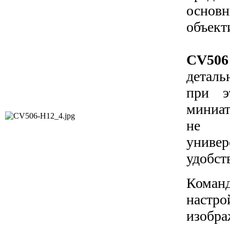
основ
объект
CV506
деталь
при э
миниа
не
унив
удобст
Кома
настр
изобр