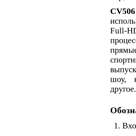
CV506
исполь
Full
процес
прям
спорт
выпуск
шоу, 
другое.
Обозн
Вхо