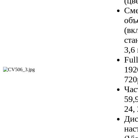
(цве
См
о
(в
ст
3,6
Ful
192
720
Час
59,
24,
Дис
нас