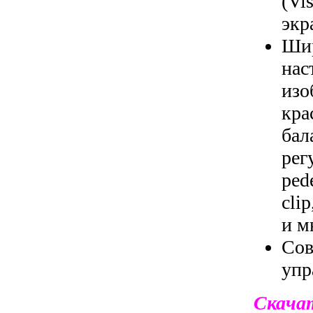
(Vi
экр
Ши
на
из
кра
ба
рег
ped
cli
и м
Со
упр
Скача