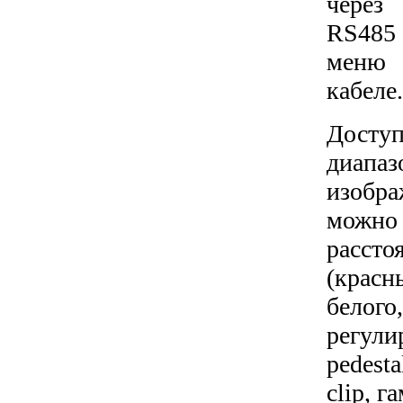
через
RS485 
меню
кабеле
Дос
диап
изоб
можно
расст
(крас
бело
регул
pedes
clip, г