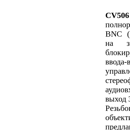
CV506
полно
BNC (
на з
блок
ввода-
уп
стерео
аудио
выход 
Резь
объе
предл