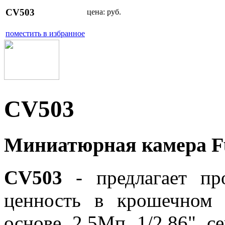
CV503
цена:
руб.
поместить в избранное
CV503
Миниатюрная камера F
CV503
- предлагает про
ценность в крошечном 
основе 2,5Мп 1/2,86" с