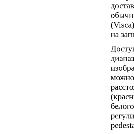
дост
обычн
(Visca
на за
Дос
диа
изоб
можн
рассто
(крас
бело
регу
pedest