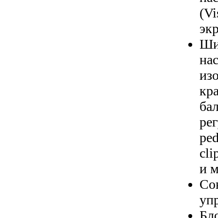
(V
эк
Ши
на
из
кр
б
ре
ped
cl
и м
Со
уп
Бл