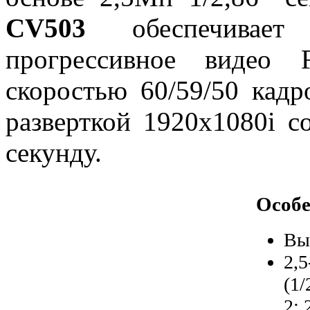
CV503
обеспечивает 
прогрессивное видео 
скоростью 60/59/50 кадр
разверткой 1920x1080i с
секунду.
Особ
Вы
2,
(1/
2: 