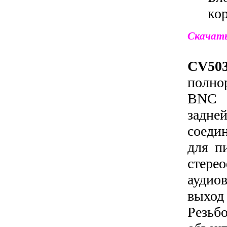
ко
Скачат
CV50
полн
BNC 
задне
соеди
для п
стере
ауди
выход
Резь