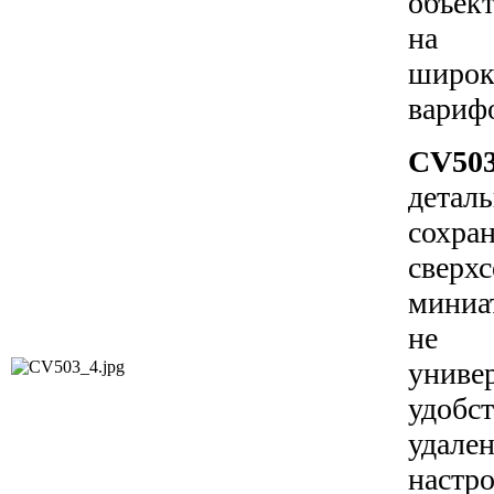
объ
на
широк
вариф
CV50
дет
сох
сверх
миниа
не
унив
удоб
удал
наст