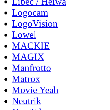
Libec / Heiwa
Logocam
LogoVision
Lowel
MACKIE
MAGIX
Manfrotto
Matrox
Movie Yeah
Neutrik