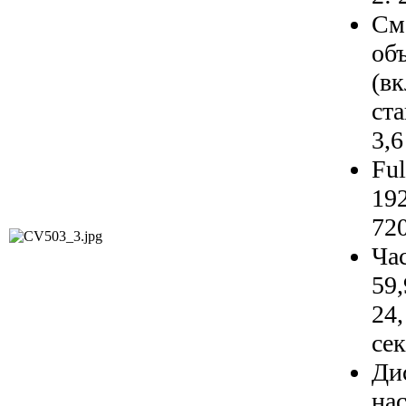
См
о
(в
ст
3,6
Fu
19
72
Ча
59,
24
сек
Ди
на