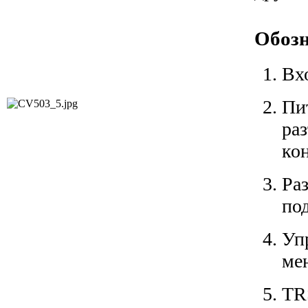
Обоз
Вхо
Пи
ра
кон
Р
по
Уп
ме
T