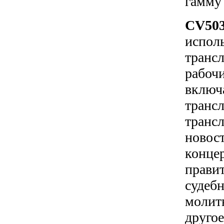
гамму 
CV50
исп
тран
рабоч
вкл
транс
тран
новос
конце
прави
суде
молит
другое