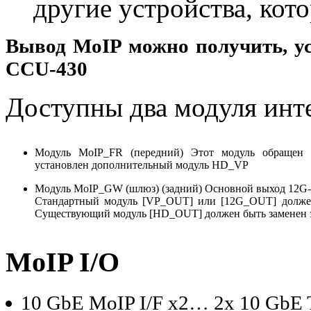
другие устройства, ко
Вывод MoIP можно получить, у
CCU-430
Доступны два модуля инт
Модуль MoIP_FR (передний) Этот модуль обращен
установлен дополнительный модуль HD_VP
Модуль MoIP_GW (шлюз) (задний) Основной выход 12G
Стандартный модуль [VP_OUT] или [12G_OUT] долже
Существующий модуль [HD_OUT] должен быть заменен 
MoIP I/O
10 GbE MoIP I/F x2… 2x 10 GbE 