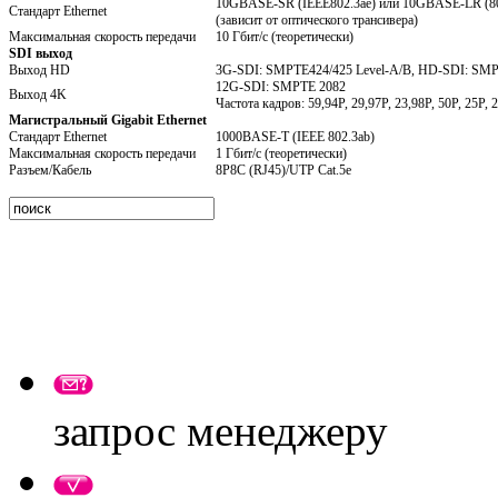
10GBASE-SR (IEEE802.3ae) или 10GBASE-LR (8
Стандарт Ethernet
(зависит от оптического трансивера)
Максимальная скорость передачи
10 Гбит/с (теоретически)
SDI выход
Выход HD
3G-SDI: SMPTE424/425 Level-A/B, HD-SDI: SMP
12G-SDI: SMPTE 2082
Выход 4K
Частота кадров: 59,94P, 29,97P, 23,98P, 50P, 25P, 
Магистральный Gigabit Ethernet
Стандарт Ethernet
1000BASE-T (IEEE 802.3ab)
Максимальная скорость передачи
1 Гбит/с (теоретически)
Разъем/Кабель
8P8C (RJ45)/UTP Cat.5e
запрос менеджеру