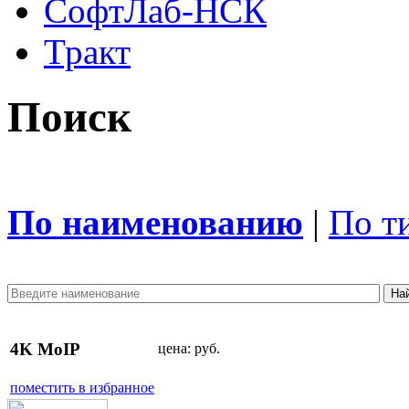
СофтЛаб-НСК
Тракт
Поиск
По наименованию
|
По т
4K MoIP
цена:
руб.
поместить в избранное