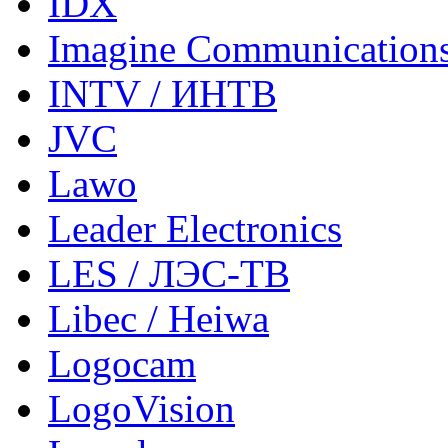
IDX
Imagine Communication
INTV / ИНТВ
JVC
Lawo
Leader Electronics
LES / ЛЭС-ТВ
Libec / Heiwa
Logocam
LogoVision