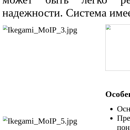
надежности. Система имее
Особе
Осн
Пр
пон