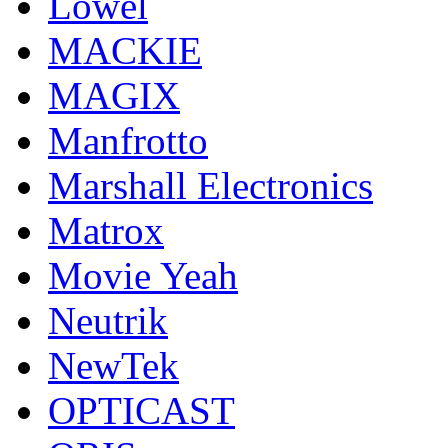
Lowel
MACKIE
MAGIX
Manfrotto
Marshall Electronics
Matrox
Movie Yeah
Neutrik
NewTek
OPTICAST