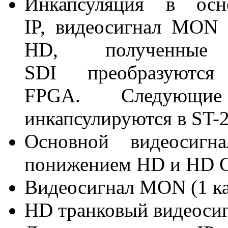
Инкапсуляция в осн
IP, видеосигнал MON 
HD, полученные
SDI преобразуютс
FPGA. Следующие
инкапсулируются в ST-2
Основной видеосигн
понижением HD и HD C
Видеосигнал MON (1 ка
HD транковый видеосиг