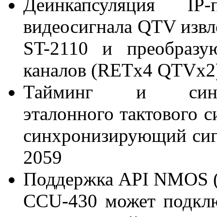
Деинкапсуляция I
видеосигнала QTV извле
ST-2110 и преобразу
каналов (RETx4 QTVx2
Тайминг и синх
эталонного тактового с
синхронизирующий сигн
2059
Поддержка API NMOS (
CCU-430 может подклю