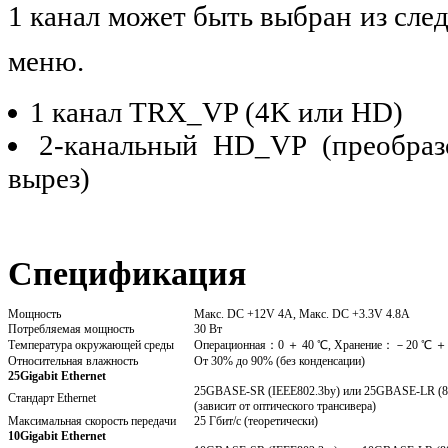
1 канал может быть выбран из сл
меню.
1 канал TRX_VP (4K или HD)
2-канальный HD_VP (преобра
вырез)
Спецификация
Мощность
Макс. DC +12V 4A, Макс. DC +3.3V 4.8A
Потребляемая мощность
30 Вт
Температура окружающей среды
Операционная：0 ＋ 40 ℃, Хранение：－20 ℃ ＋
Относительная влажность
От 30% до 90% (без конденсации)
25Gigabit
Ethernet
25GBASE-SR (IEEE802.3by) или 25GBASE-LR (8
Стандарт Ethernet
(зависит от оптического трансивера)
Максимальная скорость передачи
25 Гбит/с (теоретически)
10Gigabit Ethernet