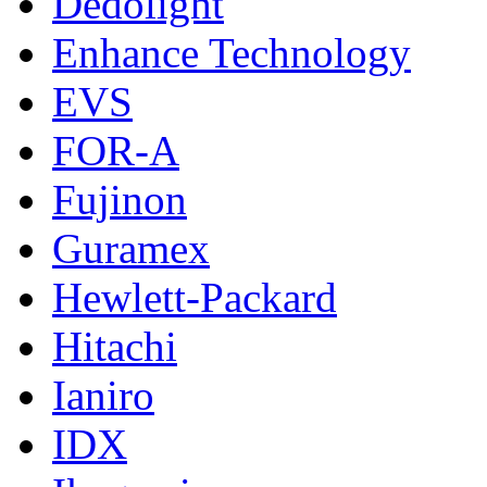
Dedolight
Enhance Technology
EVS
FOR-A
Fujinon
Guramex
Hewlett-Packard
Hitachi
Ianiro
IDX