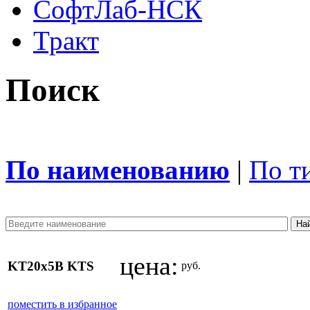
СофтЛаб-НСК
Тракт
Поиск
По наименованию
|
По т
цена:
KT20x5B KTS
руб.
поместить в избранное