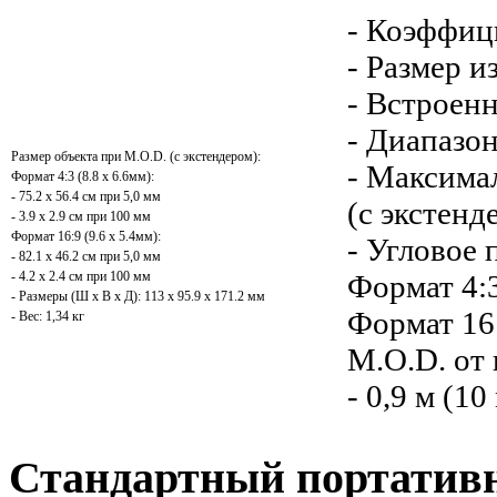
- Коэффиц
- Размер и
- Встроенн
- Диапазо
Размер объекта при M.O.D. (с экстендером):
- Максима
Формат 4:3 (8.8 x 6.6мм):
- 75.2 x 56.4 см при 5,0 мм
(с экстенд
- 3.9 x 2.9 см при 100 мм
Формат 16:9 (9.6 x 5.4мм):
- Угловое 
- 82.1 x 46.2 см при 5,0 мм
Формат 4:3
- 4.2 x 2.4 см при 100 мм
- Размеры (Ш х В х Д): 113 x 95.9 x 171.2 мм
Формат 16:
- Вес: 1,34 кг
M.O.D. от
- 0,9 м (1
Стандартный портативн