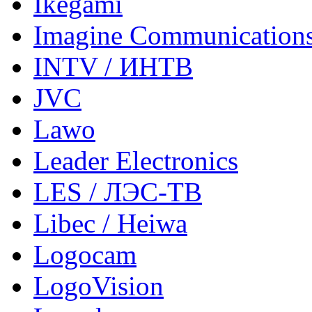
Ikegami
Imagine Communication
INTV / ИНТВ
JVC
Lawo
Leader Electronics
LES / ЛЭС-ТВ
Libec / Heiwa
Logocam
LogoVision