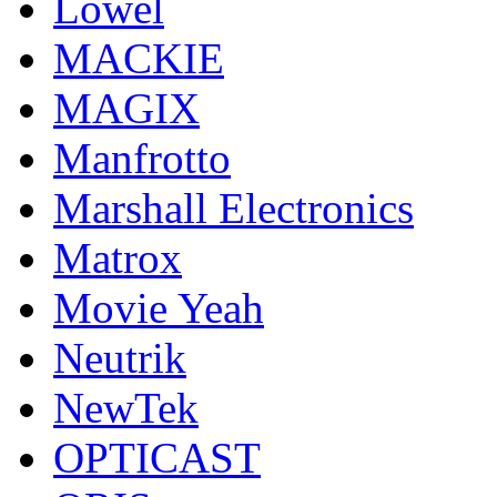
Lowel
MACKIE
MAGIX
Manfrotto
Marshall Electronics
Matrox
Movie Yeah
Neutrik
NewTek
OPTICAST