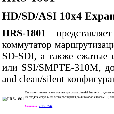
HD/SD/ASI 10x4 Expan
HRS-1801
представляе
коммутатор маршрутизац
SD-SDI, а также сжатые 
или SSI/SMPTE-310M, дос
and clean/silent конфигур
Он может занимать всего лишь три слота
Densité frame
, что делает
10 входов могут быть легко расширены до 40 входов с шагом 10, о
Скачать:
HRS-1801