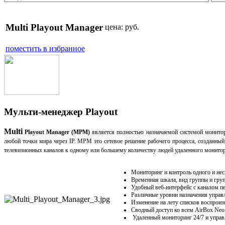
Multi Playout Manager
цена:
руб.
поместить в избранное
Мульти-менеджер Playout
Multi
Playout Manager (MPM)
является полностью назначаемой системой монито
любой точки мира через IP. MPM это сетевое решение рабочего процесса, созданны
телевизионных каналов к одному или большему количеству людей удаленного монитори
Мониторинг и контроль одного и нес
Временная шкала, вид группы и гру
Удобный веб-интерфейс с каналом п
Различные уровни назначения управ
Изменение
на лету
списков воспроиз
Сводный доступ ко всем AirBox Neo
Удаленный мониторинг
24/7
и упра