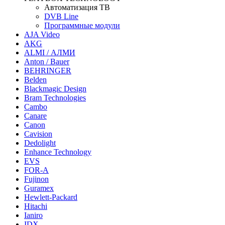
Автоматизация ТВ
DVB Line
Программные модули
AJA Video
AKG
ALMI / АЛМИ
Anton / Bauer
BEHRINGER
Belden
Blackmagic Design
Bram Technologies
Cambo
Canare
Canon
Cavision
Dedolight
Enhance Technology
EVS
FOR-A
Fujinon
Guramex
Hewlett-Packard
Hitachi
Ianiro
IDX