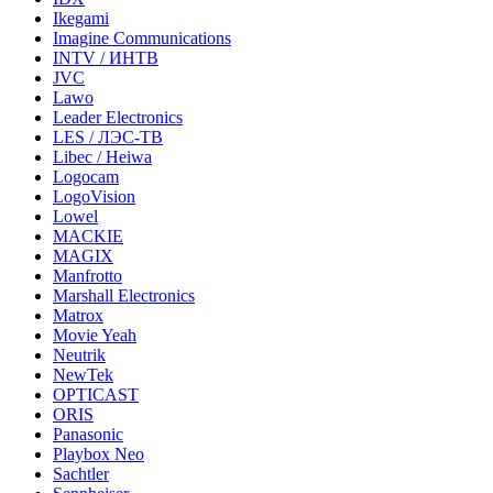
Ikegami
Imagine Communications
INTV / ИНТВ
JVC
Lawo
Leader Electronics
LES / ЛЭС-ТВ
Libec / Heiwa
Logocam
LogoVision
Lowel
MACKIE
MAGIX
Manfrotto
Marshall Electronics
Matrox
Movie Yeah
Neutrik
NewTek
OPTICAST
ORIS
Panasonic
Playbox Neo
Sachtler