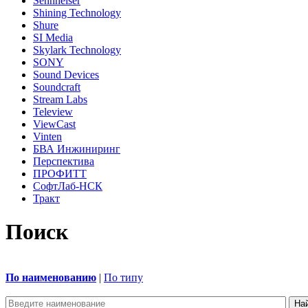
Sennheiser
Shining Technology
Shure
SI Media
Skylark Technology
SONY
Sound Devices
Soundcraft
Stream Labs
Teleview
ViewCast
Vinten
БВА Инжиниринг
Перспектива
ПРОФИТТ
СофтЛаб-НСК
Тракт
Поиск
По наименованию
|
По типу