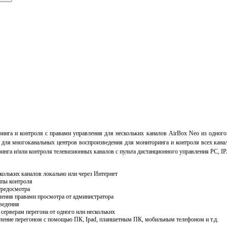
ринга и контроля с правами
управления
для нескольких каналов AirBox Neo из одног
й для
многоканальных
центров
воспроизведения для мониторинга и контроля всех кана
нга и/или контроля телевизионных каналов с пульта дистанционного управления PC, IP
кольких каналов локально или через Интернет
ппы контроля
ередосмотра
ления правами просмотра от администратора
ведения
 серверам
перегона
от одного или нескольких
вление перегоном с помощью ПК, Ipad, планшетным ПК, мобильным телефоном и т.д.