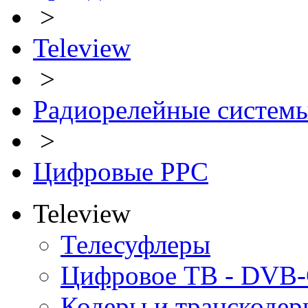
>
Teleview
>
Радиорелейные систем
>
Цифровые РРС
Teleview
Телесуфлеры
Цифровое ТВ - DVB
Кодеры и транскодер