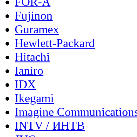
FOR-A
Fujinon
Guramex
Hewlett-Packard
Hitachi
Ianiro
IDX
Ikegami
Imagine Communication
INTV / ИНТВ