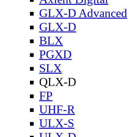
GLX-D Advanced
GLX-D
BLX
PGXD
SLX
QLX-D
FP
UHF-R
ULX-S
ULX-D