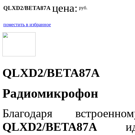
цена:
QLXD2/BETA87A
руб.
поместить в избранное
QLXD2/BETA87A
Радиомикрофон
Благодаря встроенн
QLXD2/BETA87A
идеа