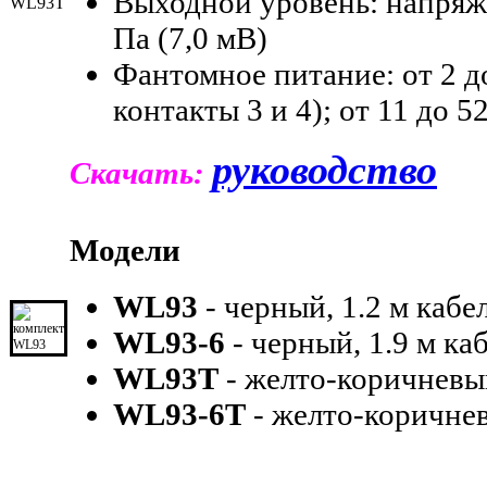
Выходной уровень: напряже
Па (7,0 мВ)
Фантомное питание: от
2 д
контакты 3 и 4); от
11 до 5
руководство
Скачать:
Модели
WL93
- черный, 1.2 м кабе
WL93-6
-
черный, 1.9 м ка
WL93T
-
желто-коричневый
WL93-6T
-
желто-коричне