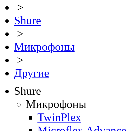
>
Shure
>
Микрофоны
>
Другие
Shure
Микрофоны
TwinPlex
Microflex Advance