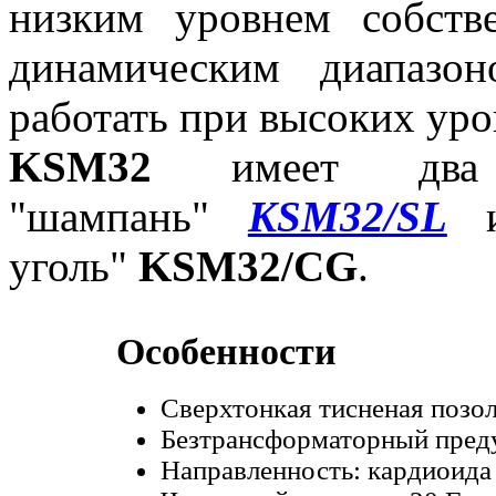
низким уровнем собст
динамическим диапазон
работать при высоких уро
KSM32
имеет два 
"шампань"
KSM32/SL
и
уголь"
KSM32/CG
.
Особенности
Cверхтонкая тисненая позо
Безтрансформаторный преду
Направленность: к
ардиоида