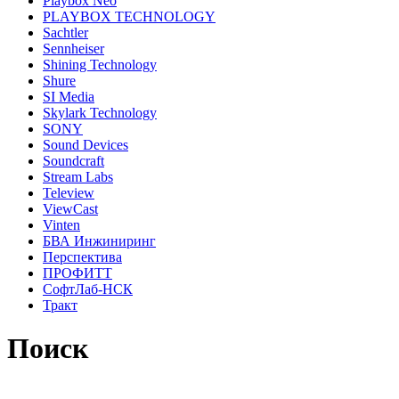
Playbox Neo
PLAYBOX TECHNOLOGY
Sachtler
Sennheiser
Shining Technology
Shure
SI Media
Skylark Technology
SONY
Sound Devices
Soundcraft
Stream Labs
Teleview
ViewCast
Vinten
БВА Инжиниринг
Перспектива
ПРОФИТТ
СофтЛаб-НСК
Тракт
Поиск