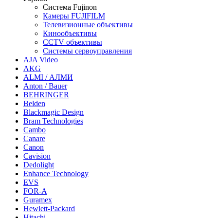
Система Fujinon
Камеры FUJIFILM
Телевизионные объективы
Кинообъективы
CCTV объективы
Системы сервоуправления
AJA Video
AKG
ALMI / АЛМИ
Anton / Bauer
BEHRINGER
Belden
Blackmagic Design
Bram Technologies
Cambo
Canare
Canon
Cavision
Dedolight
Enhance Technology
EVS
FOR-A
Guramex
Hewlett-Packard
Hitachi