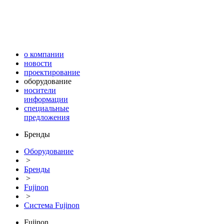
о компании
новости
проектирование
оборудование
носители
информации
специальные
предложения
Бренды
Оборудование
>
Бренды
>
Fujinon
>
Система Fujinon
Fujinon