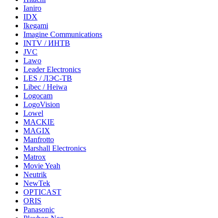
Ianiro
IDX
Ikegami
Imagine Communications
INTV / ИНТВ
JVC
Lawo
Leader Electronics
LES / ЛЭС-ТВ
Libec / Heiwa
Logocam
LogoVision
Lowel
MACKIE
MAGIX
Manfrotto
Marshall Electronics
Matrox
Movie Yeah
Neutrik
NewTek
OPTICAST
ORIS
Panasonic