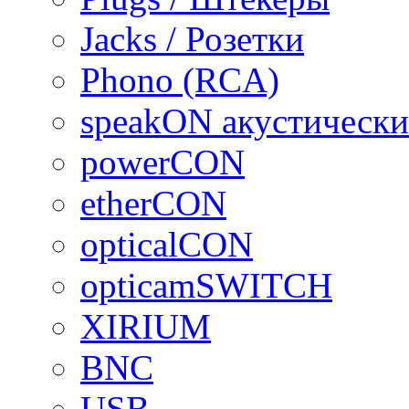
Jacks / Розетки
Phono (RCA)
speakON акустически
powerCON
etherCON
opticalCON
opticamSWITCH
XIRIUM
BNC
USB