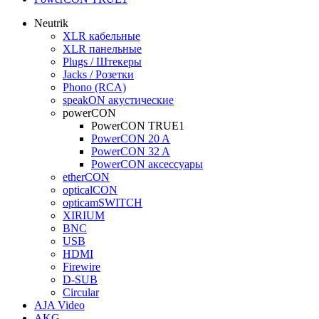
Neutrik
XLR кабельные
XLR панельные
Plugs / Штекеры
Jacks / Розетки
Phono (RCA)
speakON акустические
powerCON
PowerCON TRUE1
PowerCON 20 A
PowerCON 32 A
PowerCON аксессуары
etherCON
opticalCON
opticamSWITCH
XIRIUM
BNC
USB
HDMI
Firewire
D-SUB
Circular
AJA Video
AKG