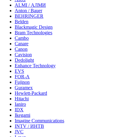
ALMI / АЛМИ
Anton / Bauer
BEHRINGER
Belden
Blackmagic Design
Bram Technologies
Cambo
Canare
Canon
Cavision
Dedolight
Enhance Technology
EVS
FOR-A
Fujinon
Guramex
Hewlett-Packard
Hitachi
Ianiro
IDX
Ikegami
Imagine Communications
INTV / ИНТВ
JVC