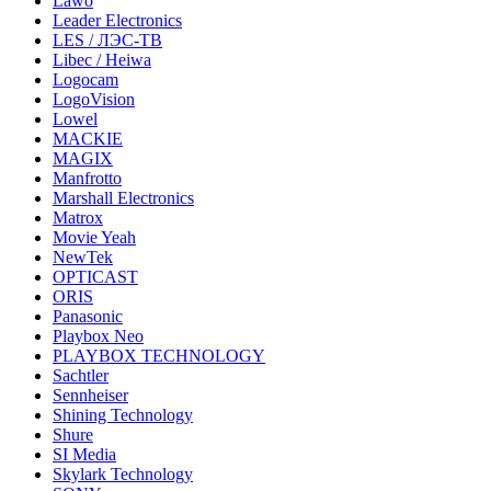
Lawo
Leader Electronics
LES / ЛЭС-ТВ
Libec / Heiwa
Logocam
LogoVision
Lowel
MACKIE
MAGIX
Manfrotto
Marshall Electronics
Matrox
Movie Yeah
NewTek
OPTICAST
ORIS
Panasonic
Playbox Neo
PLAYBOX TECHNOLOGY
Sachtler
Sennheiser
Shining Technology
Shure
SI Media
Skylark Technology