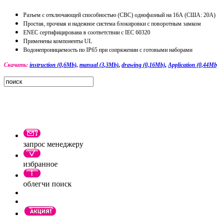
Разъем с отключающей способностью (CBC) однофазный на 16А (США: 20А)
Простая, прочная и надежное система блокировки с поворотным замком
ENEC сертифицирована в соответствии с IEC 60320
Применены компоненты UL
Водонепроницаемость по IP65 при сопряжении с готовыми наборами
Скачать:
instruction (0,6Mb),
manual (3,3Mb)
,
drawing (0,16Mb)
,
Application (0,44Mb
запрос менеджеру
избранное
облегчи поиск