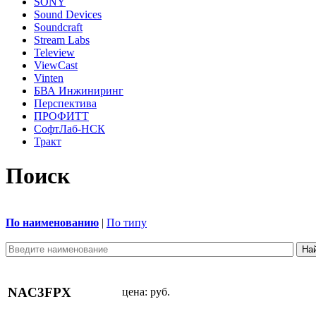
SONY
Sound Devices
Soundcraft
Stream Labs
Teleview
ViewCast
Vinten
БВА Инжиниринг
Перспектива
ПРОФИТТ
СофтЛаб-НСК
Тракт
Поиск
По наименованию
|
По типу
NAC3FPX
цена:
руб.