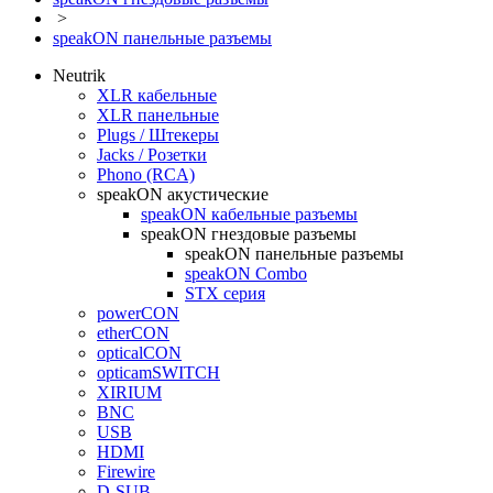
>
speakON панельные разъемы
Neutrik
XLR кабельные
XLR панельные
Plugs / Штекеры
Jacks / Розетки
Phono (RCA)
speakON акустические
speakON кабельные разъемы
speakON гнездовые разъемы
speakON панельные разъемы
speakON Combo
STX серия
powerCON
etherCON
opticalCON
opticamSWITCH
XIRIUM
BNC
USB
HDMI
Firewire
D-SUB