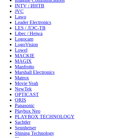
Imagine Communications
INTV / ИНТВ
JVC
Lawo
Leader Electronics
LES / ЛЭС-ТВ
Libec / Heiwa
Logocam
LogoVision
Lowel
MACKIE
MAGIX
Manfrotto
Marshall Electronics
Matrox
Movie Yeah
NewTek
OPTICAST
ORIS
Panasonic
Playbox Neo
PLAYBOX TECHNOLOGY
Sachtler
Sennheiser
Shining Technology