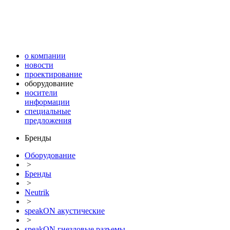
о компании
новости
проектирование
оборудование
носители
информации
специальные
предложения
Бренды
Оборудование
>
Бренды
>
Neutrik
>
speakON акустические
>
speakON гнездовые разъемы