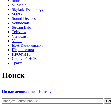
Shure
SI Media
Skylark Technology
SONY
Sound Devices
Soundcraft
Stream Labs
Teleview
ViewCast
Vinten
БВА Инжиниринг
Перспектива
ПРОФИТТ
СофтЛаб-НСК
Тракт
Поиск
По наименованию
|
По типу