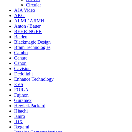
Circular
AJA Video
AKG
ALMI / АЛМИ
Anton / Bauer
BEHRINGER
Belden
Blackmagic Design
Bram Technologies
Cambo
Canare
Canon
Cavision
Dedolight
Enhance Technology
EVS
FOR-A
Fujinon
Guramex
Hewlett-Packard
Hitachi
Ianiro
IDX
Ikegami