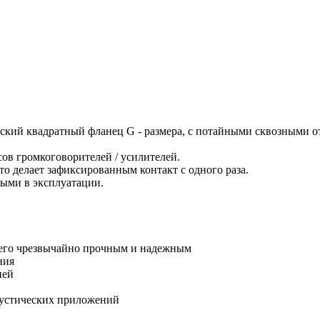
кий квадратный фланец G - размера, с потайными сквозными от
ов громкоговорителей / усилителей.
 делает зафиксированным контакт с одного раза.
тыми в эксплуатации.
 его чрезвычайно прочным и надежным
ния
ией
акустических приложений