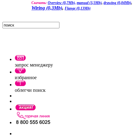
Скачать:
Overview (0,7Mb),
manual (3,5Mb)
,
drawing (0,04Mb)
,
Wiring (0,3Mb)
,
Flange (0,13Mb)
запрос менеджеру
избранное
облегчи поиск