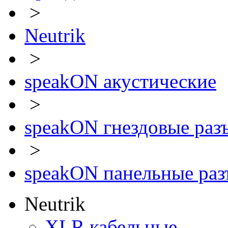
>
Neutrik
>
speakON акустические
>
speakON гнездовые раз
>
speakON панельные ра
Neutrik
XLR кабельные