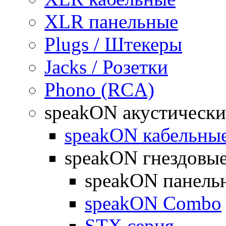
XLR панельные
Plugs / Штекеры
Jacks / Розетки
Phono (RCA)
speakON акустически
speakON кабельны
speakON гнездовы
speakON панель
speakON Combo
STX серия