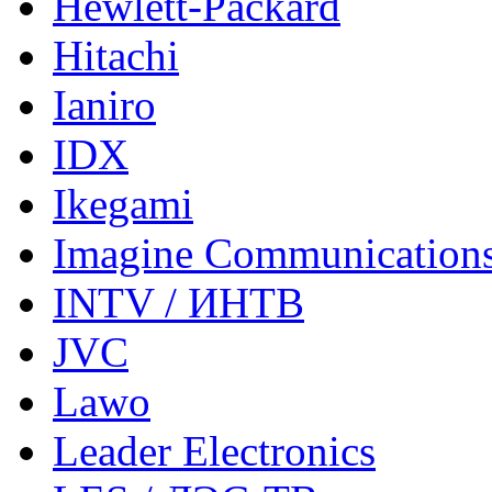
Hewlett-Packard
Hitachi
Ianiro
IDX
Ikegami
Imagine Communication
INTV / ИНТВ
JVC
Lawo
Leader Electronics