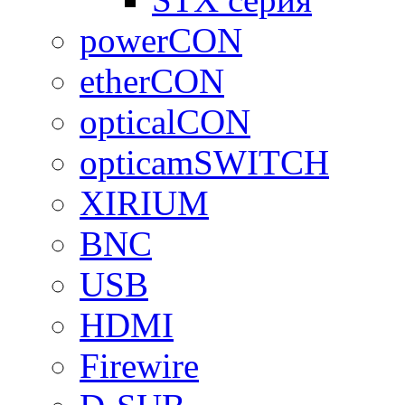
powerCON
etherCON
opticalCON
opticamSWITCH
XIRIUM
BNC
USB
HDMI
Firewire