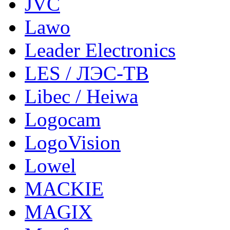
JVC
Lawo
Leader Electronics
LES / ЛЭС-ТВ
Libec / Heiwa
Logocam
LogoVision
Lowel
MACKIE
MAGIX