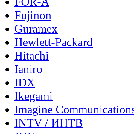
FOR-A
Fujinon
Guramex
Hewlett-Packard
Hitachi
Ianiro
IDX
Ikegami
Imagine Communication
INTV / ИНТВ