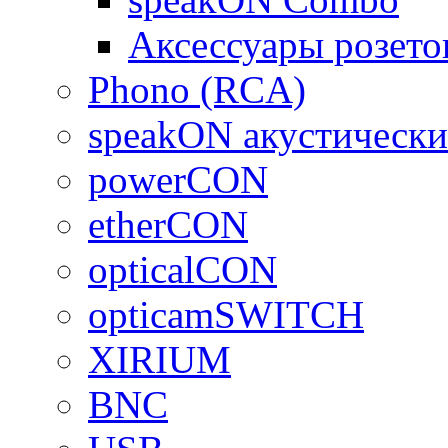
Аксессуары розето
Phono (RCA)
speakON акустически
powerCON
etherCON
opticalCON
opticamSWITCH
XIRIUM
BNC