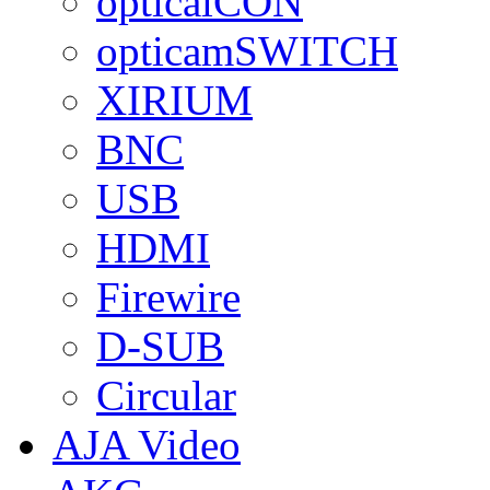
opticalCON
opticamSWITCH
XIRIUM
BNC
USB
HDMI
Firewire
D-SUB
Circular
AJA Video