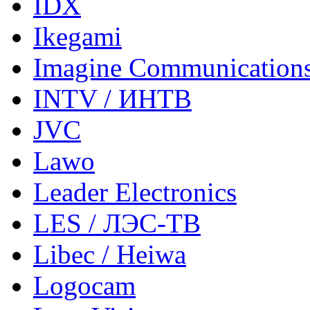
IDX
Ikegami
Imagine Communication
INTV / ИНТВ
JVC
Lawo
Leader Electronics
LES / ЛЭС-ТВ
Libec / Heiwa
Logocam