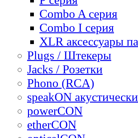
Combo A серия
Combo I серия
XLR аксессуары п
Plugs / Штекеры
Jacks / Розетки
Phono (RCA)
speakON акустически
powerCON
etherCON