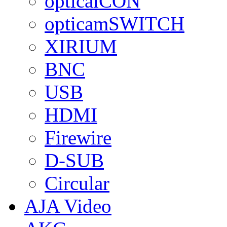
opticalCON
opticamSWITCH
XIRIUM
BNC
USB
HDMI
Firewire
D-SUB
Circular
AJA Video