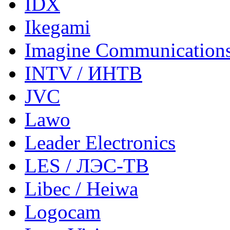
IDX
Ikegami
Imagine Communication
INTV / ИНТВ
JVC
Lawo
Leader Electronics
LES / ЛЭС-ТВ
Libec / Heiwa
Logocam