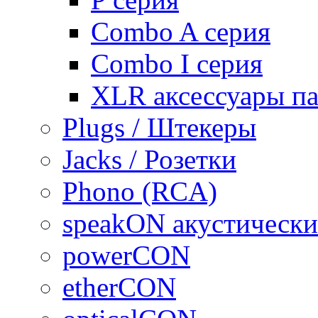
Combo A серия
Combo I серия
XLR аксессуары п
Plugs / Штекеры
Jacks / Розетки
Phono (RCA)
speakON акустически
powerCON
etherCON