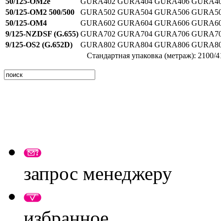
50/125-OM2e
GURA402
GURA404
GURA406
GURA4
50/125-OM2 500/500
GURA502
GURA504
GURA506
GURA5
50/125-OM4
GURA602
GURA604
GURA606
GURA6
9/125-NZDSF (G.655)
GURA702
GURA704
GURA706
GURA7
9/125-OS2 (G.652D)
GURA802
GURA804
GURA806
GURA8
Стандартная упаковка (метраж): 2100/4
запрос менеджеру
избранное