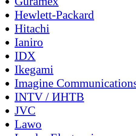
Guramex
Hewlett-Packard
Hitachi
Ianiro
IDX
Ikegami
Imagine Communication
INTV / ИНТВ
JVC
Lawo