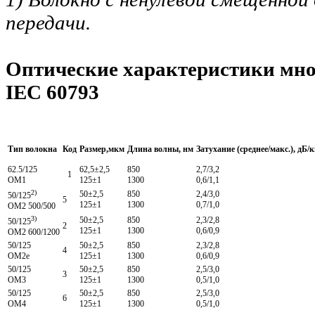
передачи.
Оптические характеристики мно
IEC 60793
Тип волокна
Код
Размер,мкм
Длина волны, нм
Затухание (среднее/макс.), дБ/
62.5/125
62,5±2,5
850
2,7/3,2
1
OM1
125±1
1300
0,6/1,1
2)
50±2,5
850
2,4/3,0
50/125
5
125±1
1300
0,7/1,0
OM2 500/500
3)
50±2,5
850
2,3/2,8
50/125
2
125±1
1300
0,6/0,9
OM2 600/1200
50/125
50±2,5
850
2,3/2,8
4
OM2e
125±1
1300
0,6/0,9
50/125
50±2,5
850
2,5/3,0
3
OM3
125±1
1300
0,5/1,0
50/125
50±2,5
850
2,5/3,0
6
OM4
125±1
1300
0,5/1,0