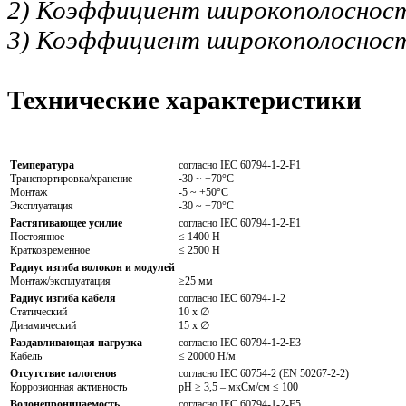
2) Коэффициент широкополосност
3) Коэффициент широкополосност
Технические характеристики
Температура
согласно IEC 60794-1-2-F1
Транспортировка/хранение
-30 ~ +70°C
Монтаж
-5 ~ +50°C
Эксплуатация
-30 ~ +70°C
Растягивающее усилие
согласно IEC 60794-1-2-E1
Постоянное
≤ 1400 Н
Кратковременное
≤ 2500 Н
Радиус изгиба волокон и модулей
Монтаж/эксплуатация
≥25 мм
Радиус изгиба кабеля
согласно IEC 60794-1-2
Статический
10 x ∅
Динамический
15 x ∅
Раздавливающая нагрузка
согласно IEC 60794-1-2-E3
Кабель
≤ 20000 Н/м
Отсутствие галогенов
согласно IEC 60754-2 (EN 50267-2-2)
Коррозионная активность
pH ≥ 3,5 – мкСм/см ≤ 100
Водонепроницаемость
согласно IEC 60794-1-2-F5