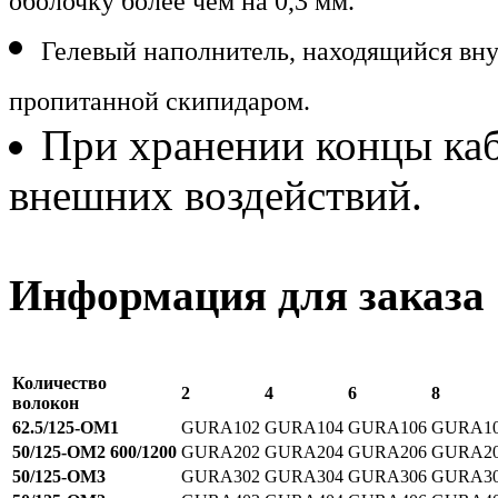
оболочку более чем на 0,3 мм.
Гелевый наполнитель, находящийся вну
пропитанной скипидаром.
При хранении концы каб
внешних воздействий.
Информация для заказа
Количество
2
4
6
8
волокон
62.5/125-OM1
GURA102
GURA104
GURA106
GURA1
50/125-OM2 600/1200
GURA202
GURA204
GURA206
GURA2
50/125-OM3
GURA302
GURA304
GURA306
GURA3