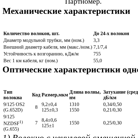
Партномер.
Механические характеристики
Количество волокон, шт.
До 24-х волокон
Диаметр модульной трубки, мм (ном.)
3,3
Внешний диаметр кабеля, мм (макс./ном.)
7,1/7,4
Устойчивость к возгоранию, кДж/м
755
Вес 1 км кабеля, кг (ном.)
55,0
Оптические характеристики одн
Тип
Длина волны,
Затухание (сред
Код
Размер,мкм
волокна
нм
дБ/км
9/125 OS2
9,2±0,4
1310
0,34/0,50
8
(G.652D)
125±0,3
1550
0,21/0,30
9/125
8,4±0,6
1)
7
1550
0,25/0,30
NZDSF
125±1
(G.655)
1) Волокно с ненулевой смещенной