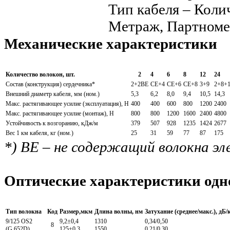
Тип кабеля – Коли
Метраж, Партном
Механические характеристики
Количество волокон, шт.
2
4
6
8
12
24
Состав (конструкция) сердечника*
2+2BE
CE+4
CE+6
CE+8
3+9
2+8+
Внешний диаметр кабеля, мм (ном.)
5,3
6,2
8,0
9,4
10,5
14,3
Макс. растягивающее усилие (эксплуатация), Н
400
400
600
800
1200
2400
Макс. растягивающее усилие (монтаж), Н
800
800
1200
1600
2400
4800
Устойчивость к возгоранию, кДж/м
379
507
928
1235
1424
2677
Вес 1 км кабеля, кг (ном.)
25
31
59
77
87
175
*) BE – не содержащий волокна э
Оптические характеристики одн
Тип волокна
Код
Размер,мкм
Длина волны, нм
Затухание (среднее/макс.), дБ/
9/125 OS2
9,2±0,4
1310
0,34/0,50
8
(G.652D)
125±0,3
1550
0,21/0,30