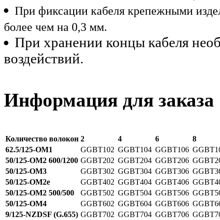
При фиксации кабеля крепежными изде
более чем на 0,3 мм.
При хранении концы кабеля нео
воздействий.
Информация для заказа
Количество волокон
2
4
6
8
62.5/125-OM1
GGBT102
GGBT104
GGBT106
GGBT1
50/125-OM2 600/1200
GGBT202
GGBT204
GGBT206
GGBT2
50/125-OM3
GGBT302
GGBT304
GGBT306
GGBT3
50/125-OM2e
GGBT402
GGBT404
GGBT406
GGBT4
50/125-OM2 500/500
GGBT502
GGBT504
GGBT506
GGBT5
50/125-OM4
GGBT602
GGBT604
GGBT606
GGBT6
9/125-NZDSF (G.655)
GGBT702
GGBT704
GGBT706
GGBT7