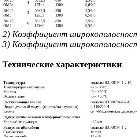
50/125
50±2,5
850
2,3/2,8
4
OM2e
125±1
1300
0,6/0,9
50/125
50±2,5
850
2,5/3,0
3
OM3
125±1
1300
0,5/1,0
50/125
50±2,5
850
2,5/3,0
6
OM4
125±1
1300
0,5/1,0
2) Коэффициент широкополосност
3) Коэффициент широкополосност
Технические характеристики
Температура
согласно IEC 60794-1-2-F1
Транспортировка/хранение
-30 ~ +70°C
Монтаж
-5 ~ +50°C
Эксплуатация
-5 ~ +55°C
Растягивающее усилие
согласно IEC 60794-1-2-E1
Индивидуальный модуль (монтаж/эксплуатация)
≤ 110/220 Н
Кабель
см. «Механические характери
Радиус изгиба волокон и буферного покрытия
Монтаж/эксплуатация
≥25 мм
Радиус изгиба кабеля
согласно IEC 60794-1-2
Статический
10 x ∅
Динамический
15 x ∅