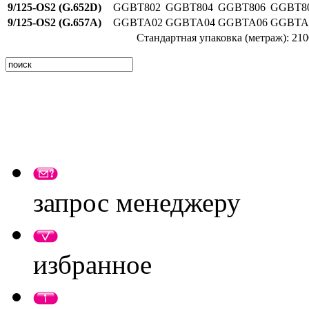
9/125-OS2 (G.652D)
GGBT802
GGBT804
GGBT806
GGBT8
9/125-OS2 (G.657A)
GGBTA02
GGBTA04
GGBTA06
GGBTA
Стандартная упаковка (метраж): 210
запрос менеджеру
избранное