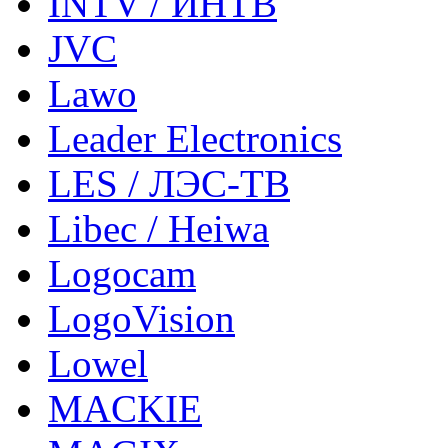
INTV / ИНТВ
JVC
Lawo
Leader Electronics
LES / ЛЭС-ТВ
Libec / Heiwa
Logocam
LogoVision
Lowel
MACKIE