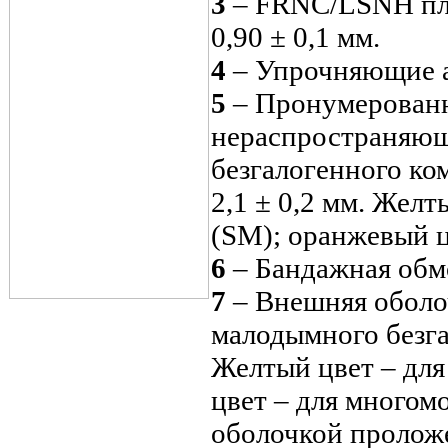
3
– FRNC/LSNH плот
0,90 ± 0,1 мм.
4
– Упрочняющие а
5
– Пронумерованн
нераспространяющ
безгалогенного к
2,1 ± 0,2 мм. Жел
(SM); оранжевый ц
6
– Бандажная обм
7
– Внешняя оболо
малодымного безг
Желтый цвет – для
цвет – для многом
оболочкой пролож