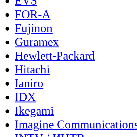
EVS
FOR-A
Fujinon
Guramex
Hewlett-Packard
Hitachi
Ianiro
IDX
Ikegami
Imagine Communication