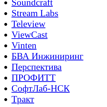
Soundcraft
Stream Labs
Teleview
ViewCast
Vinten
БВА Инжиниринг
Перспектива
ПРОФИТТ
СофтЛаб-НСК
Тракт