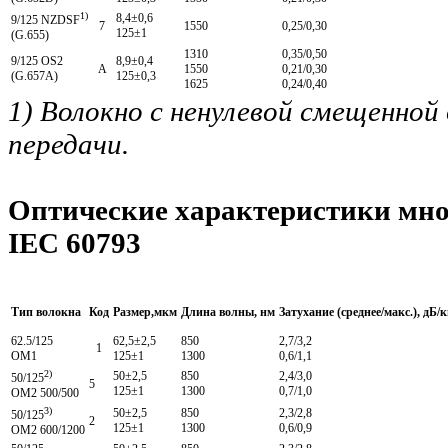
1)
8,4±0,6
9/125 NZDSF
7
1550
0,25/0,30
125±1
(G.655)
1310
0,35/0,50
9/125 OS2
8,9±0,4
A
1550
0,21/0,30
(G.657А)
125±0,3
1625
0,24/0,40
1) Волокно с ненулевой смещенной
передачи.
Оптические характеристики мно
IEC 60793
Тип волокна
Код
Размер,мкм
Длина волны, нм
Затухание (среднее/макс.), дБ/
62.5/125
62,5±2,5
850
2,7/3,2
1
OM1
125±1
1300
0,6/1,1
2)
50±2,5
850
2,4/3,0
50/125
5
125±1
1300
0,7/1,0
OM2 500/500
3)
50±2,5
850
2,3/2,8
50/125
2
125±1
1300
0,6/0,9
OM2 600/1200