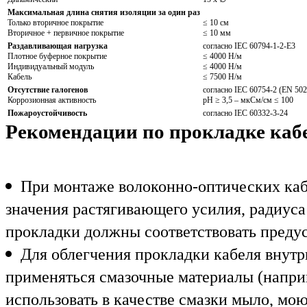
Максимальная длина снятия изоляции за один раз
Только вторичное покрытие
≤ 10 см
Вторичное + первичное покрытие
≤ 10 мм
Раздавливающая нагрузка
согласно IEC 60794-1-2-E3
Плотное буферное покрытие
≤ 4000 Н/м
Индивидуальный модуль
≤ 4000 Н/м
Кабель
≤ 7500 Н/м
Отсутствие галогенов
согласно IEC 60754-2 (EN 502
Коррозионная активность
pH ≥ 3,5 – мкСм/см ≤ 100
Пожароустойчивость
согласно IEC 60332-3-24
Рекомендации по прокладке каб
При монтаже волоконно-оптических ка
значения растягивающего усилия, радиуса
прокладки должны соответствовать преду
Для облегчения прокладки кабеля внутр
применяться смазочные материалы (напри
использовать в качестве смазки мыло, мо