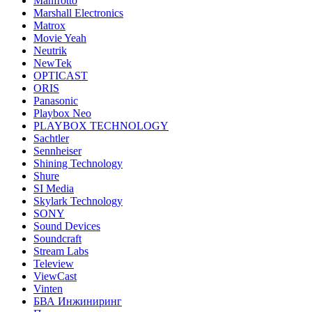
Manfrotto
Marshall Electronics
Matrox
Movie Yeah
Neutrik
NewTek
OPTICAST
ORIS
Panasonic
Playbox Neo
PLAYBOX TECHNOLOGY
Sachtler
Sennheiser
Shining Technology
Shure
SI Media
Skylark Technology
SONY
Sound Devices
Soundcraft
Stream Labs
Teleview
ViewCast
Vinten
БВА Инжиниринг