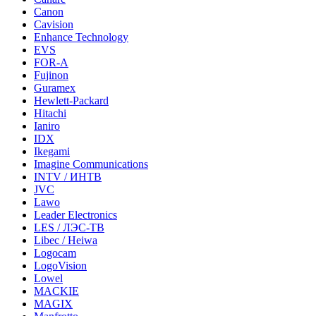
Canon
Cavision
Enhance Technology
EVS
FOR-A
Fujinon
Guramex
Hewlett-Packard
Hitachi
Ianiro
IDX
Ikegami
Imagine Communications
INTV / ИНТВ
JVC
Lawo
Leader Electronics
LES / ЛЭС-ТВ
Libec / Heiwa
Logocam
LogoVision
Lowel
MACKIE
MAGIX