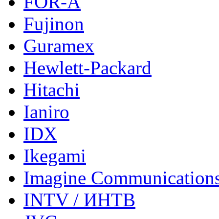
FOR-A
Fujinon
Guramex
Hewlett-Packard
Hitachi
Ianiro
IDX
Ikegami
Imagine Communication
INTV / ИНТВ