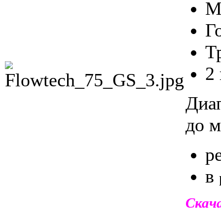
М
Г
Т
2
Диа
до 
р
в
Скач