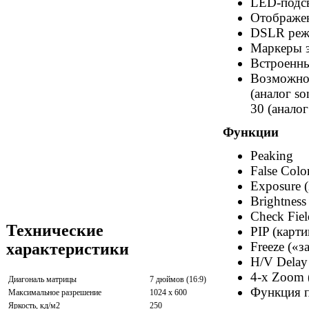
LED-подсв
Отображен
DSLR ре
Маркеры 
Встроенн
Возможнос
(аналог s
30 (анало
Функции
Peaking
False Colo
Exposure (
Brightness
Check Fie
Технические
PIP (карти
Freeze («
характеристики
H/V Delay
4-x Zoom 
Диагональ матрицы
7 дюймов (16:9)
Функция п
Максимальное разрешение
1024 x 600
Яркость, кд/м2
250