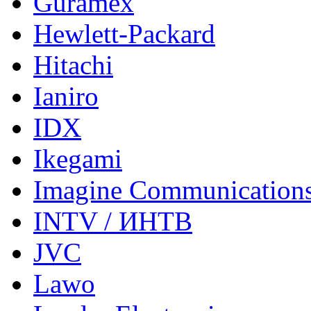
Guramex
Hewlett-Packard
Hitachi
Ianiro
IDX
Ikegami
Imagine Communication
INTV / ИНТВ
JVC
Lawo