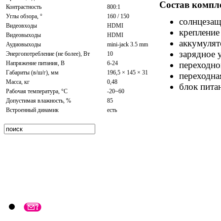
Состав компл
Контрастность
800:1
Углы обзора, °
160 / 150
cолнцезащ
Видеовходы
HDMI
крепление
Видеовыходы
HDMI
аккумулят
Аудиовыходы
mini-jack 3.5 mm
зарядное 
Энергопотребление (не более), Вт
10
переходн
Напряжение питания, В
6-24
Габариты (в/ш/г), мм
196,5 × 145 × 31
переходна
Масса, кг
0,48
блок пита
Рабочая температура, °C
-20~60
Допустимая влажность, %
85
Встроенный динамик
есть