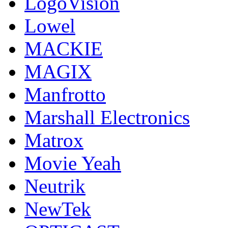
LogoVision
Lowel
MACKIE
MAGIX
Manfrotto
Marshall Electronics
Matrox
Movie Yeah
Neutrik
NewTek