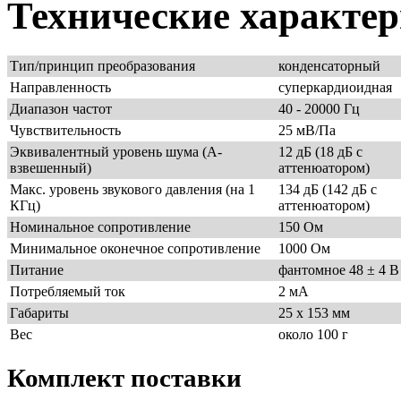
Технические характе
Тип/принцип преобразования
конденсаторный
Направленность
суперкардиоидная
Диапазон частот
40 - 20000 Гц
Чувствительность
25 мВ/Па
Эквивалентный уровень шума (А-
12 дБ (18 дБ с
взвешенный)
аттенюатором)
Макс. уровень звукового давления (на 1
134 дБ (142 дБ с
КГц)
аттенюатором)
Номинальное сопротивление
150 Ом
Минимальное оконечное сопротивление
1000 Ом
Питание
фантомное 48 ± 4 В
Потребляемый ток
2 мА
Габариты
25 х 153 мм
Вес
около 100 г
Комплект поставки