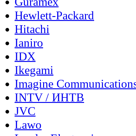
Guramex
Hewlett-Packard
Hitachi
Ianiro
IDX
Ikegami
Imagine Communication
INTV / ИНТВ
JVC
Lawo