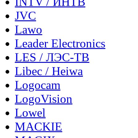
INTV / ИНТВ
JVC
Lawo
Leader Electronics
LES / ЛЭС-ТВ
Libec / Heiwa
Logocam
LogoVision
Lowel
MACKIE