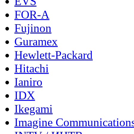
EVS
FOR-A
Fujinon
Guramex
Hewlett-Packard
Hitachi
Ianiro
IDX
Ikegami
Imagine Communication