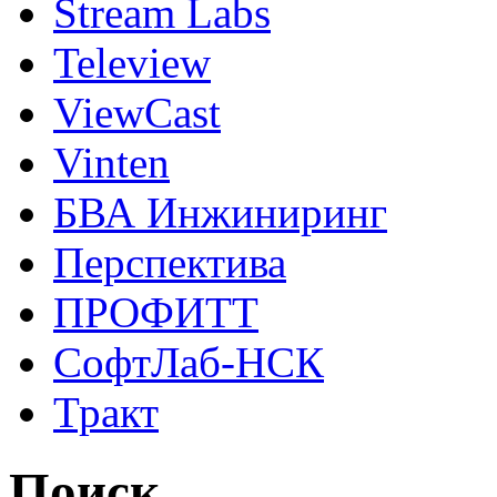
Stream Labs
Teleview
ViewCast
Vinten
БВА Инжиниринг
Перспектива
ПРОФИТТ
СофтЛаб-НСК
Тракт
Поиск