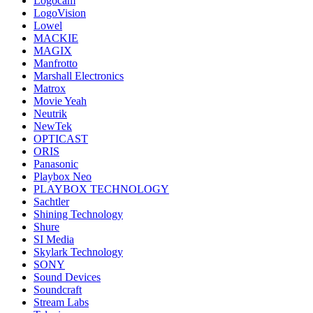
Logocam
LogoVision
Lowel
MACKIE
MAGIX
Manfrotto
Marshall Electronics
Matrox
Movie Yeah
Neutrik
NewTek
OPTICAST
ORIS
Panasonic
Playbox Neo
PLAYBOX TECHNOLOGY
Sachtler
Shining Technology
Shure
SI Media
Skylark Technology
SONY
Sound Devices
Soundcraft
Stream Labs