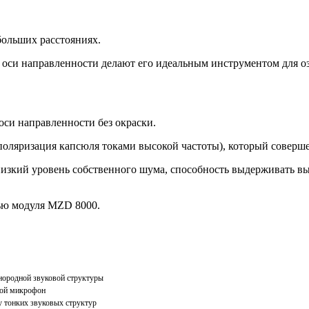
больших расстояниях.
 оси направленности делают его идеальным инструментом для о
оси направленности без окраски.
ляризация капсюля токами высокой частоты), который совершенс
зкий уровень собственного шума, способность выдерживать выс
ью модуля MZD 8000.
днородной звуковой структуры
овой микрофон
у тонких звуковых структур