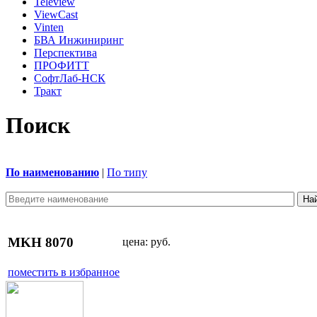
Teleview
ViewCast
Vinten
БВА Инжиниринг
Перспектива
ПРОФИТТ
СофтЛаб-НСК
Тракт
Поиск
По наименованию
|
По типу
MKH 8070
цена:
руб.
поместить в избранное