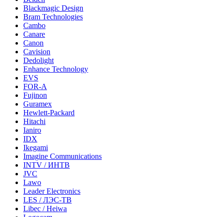
Blackmagic Design
Bram Technologies
Cambo
Canare
Canon
Cavision
Dedolight
Enhance Technology
EVS
FOR-A
Fujinon
Guramex
Hewlett-Packard
Hitachi
Ianiro
IDX
Ikegami
Imagine Communications
INTV / ИНТВ
JVC
Lawo
Leader Electronics
LES / ЛЭС-ТВ
Libec / Heiwa