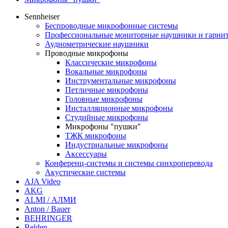
Sennheiser
Беспроводные микрофонные системы
Профессиональные мониторные наушники и гарни
Аудиометрические наушники
Проводные микрофоны
Классические микрофоны
Вокальные микрофоны
Инструментальные микрофоны
Петличные микрофоны
Головные микрофоны
Инсталляционные микрофоны
Студийные микрофоны
Микрофоны "пушки"
ТЖК микрофоны
Индустриальные микрофоны
Аксессуары
Конференц-системы и системы синхроперевода
Акустические системы
AJA Video
AKG
ALMI / АЛМИ
Anton / Bauer
BEHRINGER
Belden