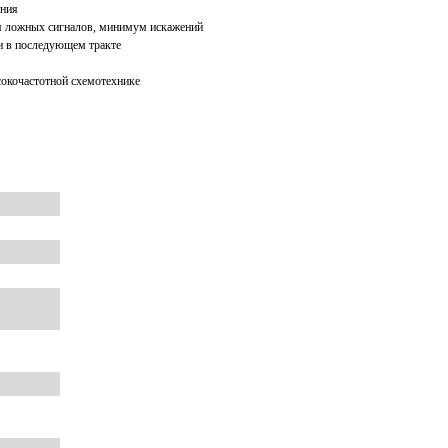
ения
я ложных сигналов, минимум искажений
и в последующем тракте
окочастотной схемотехнике