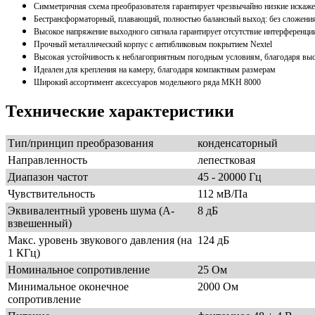
Симметричная схема преобразователя гарантирует чрезвычайно низкие искаж
Бестрансформаторный, плавающий, полностью балансный выход: без сложени
Высокое напряжение выходного сигнала гарантирует отсутствие интерференци
Прочный металлический корпус с антибликовым покрытием Nextel
Высокая устойчивость к неблагоприятным погодным условиям, благодаря выс
Идеален для крепления на камеру, благодаря компактным размерам
Широкий ассортимент аксессуаров модельного ряда MKH 8000
Технические характеристики
Тип/принцип преобразования
конденсаторный
Направленность
лепестковая
Диапазон частот
45 - 20000 Гц
Чувствительность
112 мВ/Па
Эквивалентный уровень шума (А-
8 дБ
взвешенный)
Макс. уровень звукового давления (на
124 дБ
1 КГц)
Номинальное сопротивление
25 Ом
Минимальное оконечное
2000 Ом
сопротивление