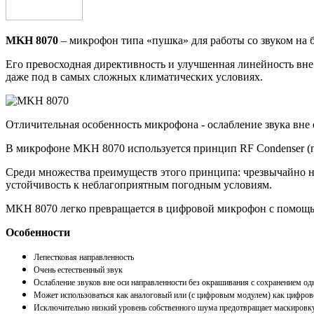
MKH 8070
– микрофон типа «пушка» для работы со звуком на 
Его превосходная директивность и улучшенная линейность вне
даже под в самых сложных климатических условиях.
Отличительная особенность микрофона - ослабление звука вне 
В микрофоне MKH 8070 используется принцип RF Condenser (по
Среди множества преимуществ этого принципа: чрезвычайно ни
устойчивость к неблагоприятным погодным условиям.
MKH 8070 легко превращается в цифровой микрофон с помощ
Особенности
Лепестковая направленность
Очень естественный звук
Ослабление звуков вне оси направленности без окрашивания с сохранением о
Может использоваться как аналоговый или (с цифровым модулем) как цифр
Исключительно низкий уровень собственного шума предотвращает маскировк