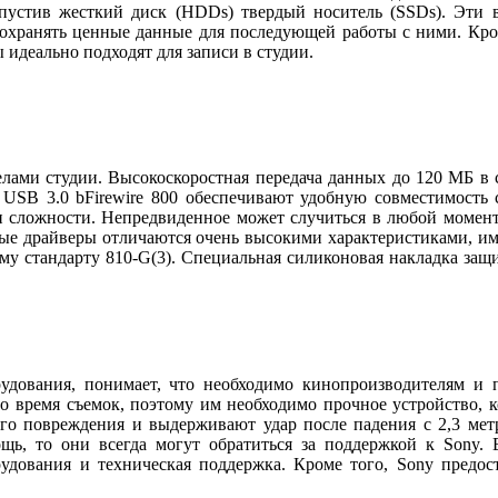
устив жесткий диск (HDDs) твердый носитель (SSDs). Эти в
сохранять ценные данные для последующей работы с ними. Кро
 идеально подходят для записи в студии.
елами студии. Высокоскоростная передача данных до 120 МБ в
ак USB 3.0 bFirewire 800 обеспечивают удобную совместимост
и сложности. Непредвиденное может случиться в любой момент
овые драйверы отличаются очень высокими характеристиками, и
ому стандарту 810-G(3). Специальная силиконовая накладка защ
удования, понимает, что необходимо кинопроизводителям и 
о время съемок, поэтому им необходимо прочное устройство, ко
го повреждения и выдерживают удар после падения с 2,3 метр
ь, то они всегда могут обратиться за поддержкой к Sony. 
орудования и техническая поддержка. Кроме того, Sony предо