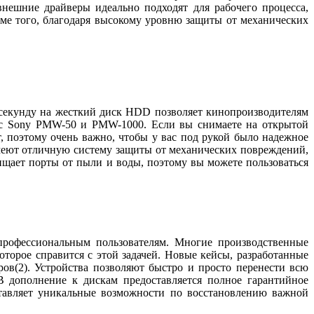
нешние драйверы идеально подходят для рабочего процесса,
ме того, благодаря высокому уровню защиты от механических
 секунду на жесткий диск HDD позволяет кинопроизводителям
ь с Sony PMW-50 и PMW-1000. Если вы снимаете на открытой
, поэтому очень важно, чтобы у вас под рукой было надежное
меют отличную систему защиты от механических повреждений,
ищает порты от пыли и воды, поэтому вы можете пользоваться
профессиональным пользователям. Многие производственные
торое справится с этой задачей. Новые кейсы, разработанные
ов(2). Устройства позволяют быстро и просто перенести всю
В дополнение к дискам предоставляется полное гарантийное
ставляет уникальные возможности по восстановлению важной