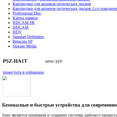
Картриджи для архивов оптических дисков
Картриджи для архивов оптических дисков 2-го поколен
Professional Disc
Карты памяти
HDCAM SR
HDCAM
HDV
Standart Definition
Betacam SP
Storage Media
PSZ-HA1T
цена:
руб.
поместить в избранное
Безопасные и быстрые устройства для современно
Sony является пионером в создании системы рабочего процесс