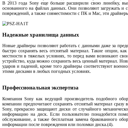
В 2013 года Sony еще больше расширили свою линейку, вып
основанного на файлах данных. Они позволяют загружать и 
повреждений, а также совместимости с ПК и Мас, эти драйверы
Надежные хранилища данных
Новые драйверы позволяют работать с данными даже за пред
быстро сохранять весь отснятый материал. Такие опции, к
местности в тяжелых условиях, то перед вами возникают сво
устройство, куда можно сохранить весь ценный материал. Н
ударов и падений, кроме того драйверы соответствуют военн
этими дисками в любых погодных условиях.
Профессиональная экспертиза
Компания Sony как ведущий производитель подобного обор
компании предпочитают сохранять отснятый материал сразу в
Sony, прекрасно защищают диски от случайного механическо
информацию на диск. Если пользователю понадобится помощ
обслуживание, а также бесплатная замена бракованного об
информации после повреждения или поломки диска.(4).